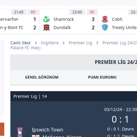
21:45
90
'
22:00
90
22:
1
3
ernarfon
Shamrock
Cobh
wn FC
Rovers
Ramblers
2
2
n-y-Bont FC
Dundalk
Treaty Unit
Canlı Skor
İngiltere
Premier Lig
Premier Lig 24/
Palace FC maçı
PREMIER LIG 24/
GENEL GÖRÜNÜM
PUAN DURUMU
Premier Lig | 14
03/12/24 - 22:30
0 : 1
0 : 0 1. Devre
Ipswich Town
0 : 1 2. Devre