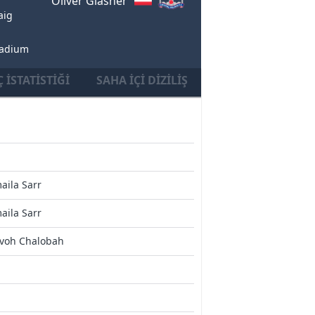
Oliver Glasner
aig
tadium
 İSTATISTIĞI
SAHA İÇI DIZILIŞ
aila Sarr
aila Sarr
evoh Chalobah