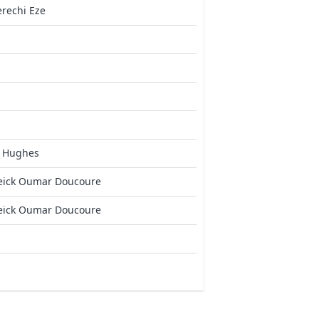
rechi Eze
l Hughes
eick Oumar Doucoure
eick Oumar Doucoure