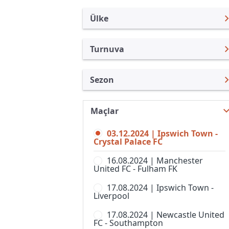
Ülke
Turnuva
İngiltere
Premier Lig
Sezon
Türkiye
Federasyon Kupası
Premier Lig 24/25
Uluslararası
İngiltere Lig Kupası
Maçlar
Premier Lig 26/27
Uluslararası Kulüpler
Community Shield
03.12.2024 | Ipswich Town -
Premier Lig 25/26
Turkiye
Crystal Palace FC
FA Cup,Elemeler
Premier Lig 23/24
İspanya
16.08.2024 | Manchester
Football League Trophy
United FC - Fulham FK
Premier Lig 22/23
Almanya Amatör
Lig 1
17.08.2024 | Ipswich Town -
Premier Lig 21/22
Fransa
Liverpool
Lig 2
Premier Lig 20/21
İtalya
17.08.2024 | Newcastle United
National League Cup
FC - Southampton