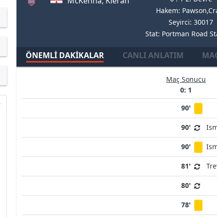
McKenna, Kieran
Hakem: Pawson,Cr
Seyirci: 30017
Stat: Portman Road S
ÖNEMLI DAKIKALAR
CANLI ANLATIM
MAÇ
Maç Sonucu
0: 1
90'
90'
Ism
90'
Ism
81'
Tr
80'
78'