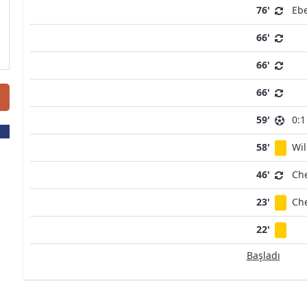
76'
Ebe
66'
66'
66'
59'
0:1
58'
Wi
46'
Ch
23'
Ch
22'
Başladı