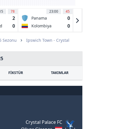
15
78
23:00
45
23:15
36
2
0
0
Panama
Comerciantes
Unidos
0
0
1
ed
Kolombiya
Cusco FC
25 Sezonu
Ipswich Town - Crystal
25
FİKSTÜR
TAKIMLAR
Crystal Palace FC