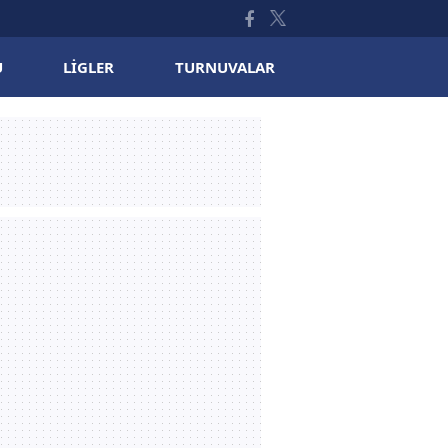
U
LIGLER
TURNUVALAR