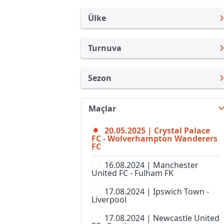
Ülke
Turnuva
İngiltere
Premier Lig
Sezon
Türkiye
Federasyon Kupası
Premier Lig 24/25
Uluslararası
İngiltere Lig Kupası
Maçlar
Premier Lig 26/27
Uluslararası Kulüpler
Community Shield
20.05.2025 | Crystal Palace
Premier Lig 25/26
Turkiye
FC - Wolverhampton Wanderers
FA Cup,Elemeler
FC
Premier Lig 23/24
İspanya
Football League Trophy
16.08.2024 | Manchester
Premier Lig 22/23
Almanya Amatör
United FC - Fulham FK
Lig 1
Premier Lig 21/22
Fransa
17.08.2024 | Ipswich Town -
Lig 2
Liverpool
Premier Lig 20/21
İtalya
National League Cup
17.08.2024 | Newcastle United