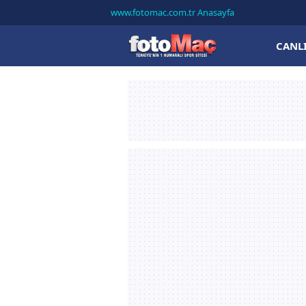
www.fotomac.com.tr Anasayfa
CANL