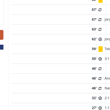
67'
67'
Jor
63'
62'
Jor
59'
To
50'
3:1
46'
46'
An
46'
Nas
32'
2:1
27'
1:1