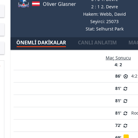
Oliver Glasner
2 : 1 2. Devre
Hakem: Webb, David
Seyirci: 25073
Stat: Selhurst Park
ÖNEMLI DAKIKALAR
CANLI ANLATIM
MAÇ
Maç Sonucu
4: 2
86'
4:2
81'
81'
81'
Ro
72'
69'