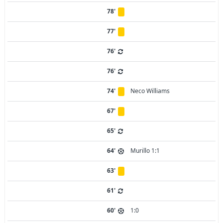
78'
77'
76'
76'
74'
Neco Williams
67'
65'
64'
Murillo 1:1
63'
61'
60'
1:0