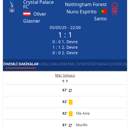
Crystal Palace
Nottingham Forest
FC
Nuno Espirito
Oliver
Santo
Glasner
05/05/25 - 22:00
1 : 1
0 : 0 1. Devre
1 : 1 2. Devre
0 : 0 2. Devre
ÖNEMLI DAKIKALAR
CANLI ANLATIM
MAÇ İSTATISTIĞI
SAHA İÇI DIZILIŞ
Maç Sonucu
1: 1
87'
82'
82'
Ola Aina
81'
Murillo