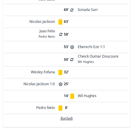
69'
Ismaila Sarr
Nicolas Jackson
63'
Joao Felix
58'
Pedro Neto
53'
Eberechi Eze 1:1
Cheick Oumar Doucoure
50'
Wil Hughes
Wesley Fofana
32'
Nicolas Jackson 1:0
25'
14'
Wil Hughes
Pedro Neto
8'
Başladı