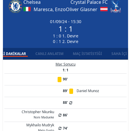
Chelsea
Crystal Palace FC
Maresca, Enzo
Oliver Glasner
01/09/24 - 15:30
1 : 1
1 : 0 1. Devre
0 : 1 2. Devre
LI DAKIKALAR
CANLI ANLATIM
MAÇ İSTATISTIĞI
SAHA İÇI D
Maç Sonucu
1: 1
90'
89'
Daniel Munoz
88'
Christopher Nkunku
86'
Noni Madueke
Mykhailo Mudryk
74'
Malo Gusto