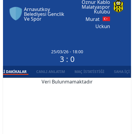
Öznur Kablo
Malatyaspor
Arnavutkoy
Kulübü
Belediyesi Genclik
Ve Spor
Murat
Uckun
25/03/26 - 18:00
3 : 0
LI DAKIKALAR
CANLI ANLATIM
MAÇ İSTATISTIĞI
SAHA İÇI D
Veri Bulunmamaktadır