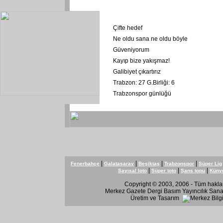
Çifte hedef
Ne oldu sana ne oldu böyle
Güveniyorum
Kayıp bize yakışmaz!
Galibiyet çıkartırız
Trabzon: 27 G.Birliği: 6
Trabzonspor günlüğü
|
|
|
|
Fenerbahçe
Galatasaray
Beşiktaş
Trabzonspor
Süper Lig
|
|
|
Sayısal loto
Süper toto
Şans topu
Küny
Copyright © 2003, 2006 - Tüm hakları
Merkez Gazete Dergi Basım Yayıncılık Sanay
Üretim ve Tasarım