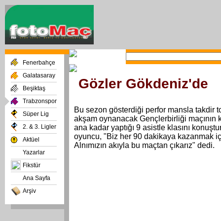
Fenerbahçe
Galatasaray
Gözler Gökdeniz'de
Beşiktaş
Trabzonspor
Bu sezon gösterdiği perfor mansla takdir 
Süper Lig
akşam oynanacak Gençlerbirliği maçının ki
2. & 3. Ligler
ana kadar yaptığı 9 asistle klasını konuşt
oyuncu, "Biz her 90 dakikaya kazanmak içi
Aktüel
Alnımızın akıyla bu maçtan çıkarız" dedi.
Yazarlar
Fikstür
Ana Sayfa
Arşiv