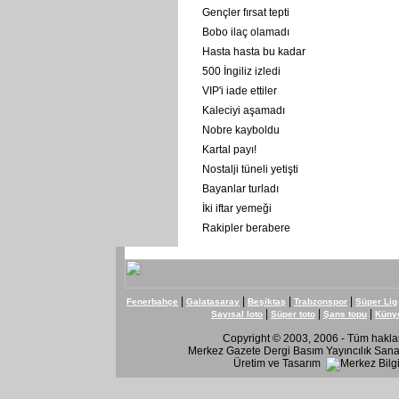
Gençler fırsat tepti
Bobo ilaç olamadı
Hasta hasta bu kadar
500 İngiliz izledi
VIP'i iade ettiler
Kaleciyi aşamadı
Nobre kayboldu
Kartal payı!
Nostalji tüneli yetişti
Bayanlar turladı
İki iftar yemeği
Rakipler berabere
|
|
|
|
Fenerbahçe
Galatasaray
Beşiktaş
Trabzonspor
Süper Lig
|
|
|
Sayısal loto
Süper toto
Şans topu
Küny
Copyright © 2003, 2006 - Tüm hakları
Merkez Gazete Dergi Basım Yayıncılık Sanay
Üretim ve Tasarım