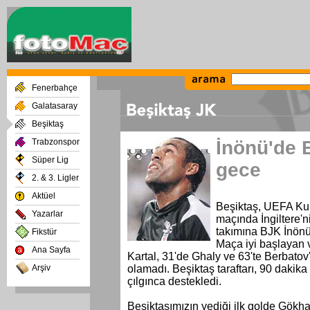
Fenerbahçe
Galatasaray
Beşiktaş
Trabzonspor
İnönü'de B
Süper Lig
gece
2. & 3. Ligler
Aktüel
Beşiktaş, UEFA Kup
Yazarlar
maçında İngiltere'
takımına BJK İnönü 
Fikstür
Maça iyi başlayan ve
Ana Sayfa
Kartal, 31'de Ghaly ve 63'te Berbatov
Arşiv
olamadı. Beşiktaş taraftarı, 90 dakik
çılgınca destekledi.
Beşiktaşımızın yediği ilk golde Gökha