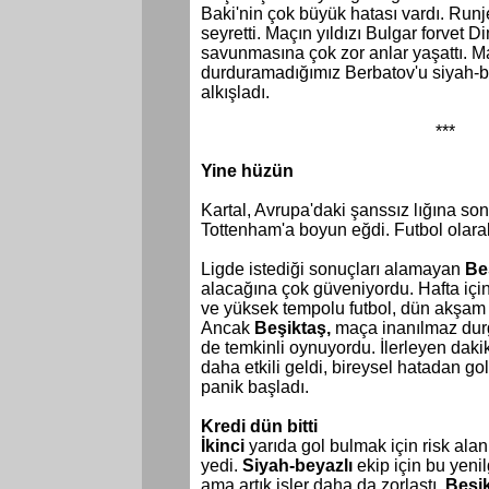
Baki'nin çok büyük hatası vardı. Runj
seyretti. Maçın yıldızı Bulgar forvet D
savunmasına çok zor anlar yaşattı. 
durduramadığımız Berbatov'u siyah-bey
alkışladı.
***
Yine hüzün
Kartal, Avrupa'daki şanssız lığına so
Tottenham'a boyun eğdi. Futbol olara
Ligde
istediği sonuçları alamayan
Be
alacağına çok güveniyordu. Hafta içi
ve yüksek tempolu futbol, dün akşam i
Ancak
Beşiktaş,
maça inanılmaz durgu
de temkinli oynuyordu. İlerleyen daki
daha
etkili geldi, bireysel hatadan g
panik başladı.
Kredi dün bitti
İkinci
yarıda gol bulmak için risk alan
yedi.
Siyah-beyazlı
ekip için bu yeni
ama artık işler daha da zorlaştı.
Beşi