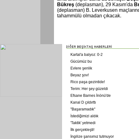
Bükreş
(deplasman), 29 Kasım'da
B
(deplasman) B. Leverkusen maçların
tahammülü olmadan çıkacak.
Kartal'a balyoz: 0-2
Gücümüz bu
Evlere şenlik
Beyaz şov!
Rico paşa gezintide!
Terim: Her şey güzeldi
Efsane Barnes İnönü'de
Kanal D çıldırttı
"Başaramadık"
İstediğimizi aldık
'Taktik' yetmedi
İlk gerçekleşti!
İngilize şansımız tutmuyor