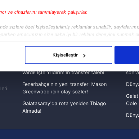
yıcı ve cihazlarını tanımlayarak çalışırlar.
!
de sizlere özel kişiselleştirilmiş reklamlar sunabilir, sayfalarım
aparken amacımızın size daha iyi bir reklam deneyimi sunmak ol
iPhone
Android
iPad
Facebook
X
NSosyal
imizden gelen çabayı gösterdiğimizi ve bu noktada, reklamların ma
olduğunu sizlere hatırlatmak isteriz.
Kişiselleştir
çerezlere izin vermedikleri takdirde, kullanıcılara hedefli reklaml
Fenerbahçeli yıldız prensipte anlaşmaya
Lamin
vardı! İşte Yıldırım'ın transfer talebi
sonra
abilmek için İnternet Sitemizde kendimize ve üçüncü kişilere ait 
Fenerbahçe'nin yeni transferi Mason
Dünya
isel verileriniz işlenmekte olup gerekli olan çerezler bilgi toplum
leri
Greenwood için olay sözler!
 çerezler, sitemizin daha işlevsel kılınması ve kişiselleştirilmes
Galat
 yapılması, amaçlarıyla sınırlı olarak açık rızanız dahilinde kulla
Galatasaray'da rota yeniden Thiago
Cole 
Almada!
Dünya
aşağıda yer alan panel vasıtasıyla belirleyebilirsiniz. Çerezlere iliş
Fenerbahçe'nin Şampiyonlar Ligi'nde
cephe
lgilendirme Metnimizi
ziyaret edebilirsiniz.
muhtemel rakibi belli oldu! Gornik
2026 
Zabrze'yi elerlerse...
Korunması Kanunu uyarınca hazırlanmış Aydınlatma Metnimizi okum