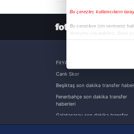
Bu çerezler, kullanıcıların tara
HER YERDE
Bu çerezlere izin vermeniz halin
deneyimi yaşatabiliriz. Bunu y
içerikleri sunabilmek adına el
noktasında tek gelir kalemimiz 
Her halükârda, kullanıcılar, bu 
FitYAŞA
Canlı Skor
Sizlere daha iyi bir hizmet sun
çerezler vasıtasıyla çeşitli kiş
Beşiktaş son dakika transfer haber
amacıyla kullanılmaktadır. Diğer
Fenerbahçe son dakika transfer
reklam/pazarlama faaliyetlerinin
haberleri
Çerezlere ilişkin tercihlerinizi 
Galatasaray son dakika transfer
butonuna tıklayabilir,
Çerez Bi
haberleri
Trabzonspor son dakika transfer
6698 sayılı Kişisel Verilerin 