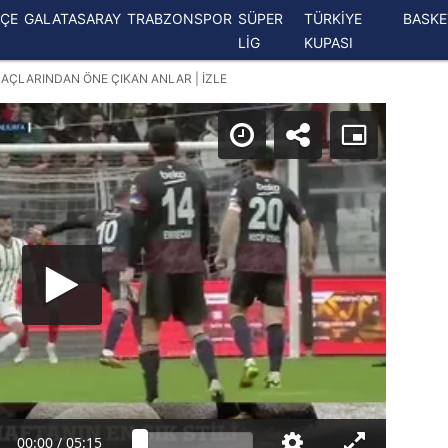
ÇE
GALATASARAY
TRABZONSPOR
SÜPER
TÜRKİYE
BASK
LİG
KUPASI
MAÇLARINDAN ÖNE ÇIKAN ANLAR | İZLE
00:00
/
05:15