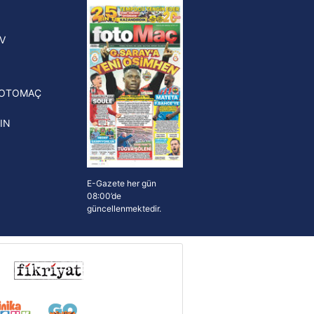
yonluk yüzüğü verilecek
n Crespo, Meksika Ligi
V
erinden Atlas'ın yeni teknik
törü oldu
FOTOMAÇ
IN
E-Gazete her gün
08:00’de
güncellenmektedir.