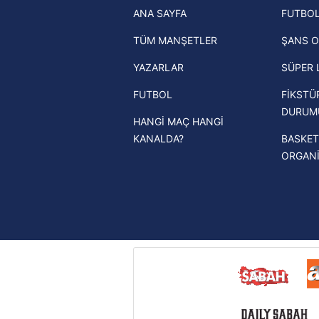
ANA SAYFA
FUTBOL
haberleri
mevzuata uygun olarak kullanılan
TÜM MANŞETLER
ŞANS O
Trendyol Süper Lig haberleri
YAZARLAR
SÜPER 
Ziraat Türkiye Kupası haberleri
FUTBOL
FİKSTÜ
UEFA Şampiyonlar Ligi haberleri
DURUM
HANGİ MAÇ HANGİ
UEFA Avrupa Ligi haberleri
KANALDA?
BASKET
UEFA Konferans Ligi haberleri
ORGAN