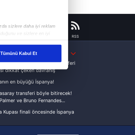
ızda sizlere daha iyi reklam
duğunu ve sizlere en iyi
Instagram
Flipboard
Youtube
RSS
liyetlerimizi karşılamak
DAHA FAZLA
Tümünü Kabul Et
ar gösterilmeyecektir."
e Yamal'dan Dünya Kupası zaferi
sı dikkat çeken davranış
çerezler kullanılmaktadır. Bu
nın en büyüğü İspanya!
u hizmetlerinin sunulması
i ve sizlere yönelik
asaray transferi böyle bitirecek!
nılacaktır.
Palmer ve Bruno Fernandes...
 Kupası finali öncesinde İspanya
kin detaylı bilgi için Ayarlar
sinde can sıkan gelişme!
FIFA Dünya Kupası'nı kazanana
ak ve sitemizde ilgili