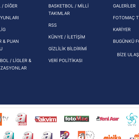
şampi
 / DİĞER
BASKETBOL / MİLLİ
GALERİLER
 çerezlerle ilgili bilgi almak için lütfen
tıklayınız
.
İspanya-Arjantin finalinin ardından dış
TAKIMLAR
Herna
basından gündem olan manşetler!
YUNLARI
FOTOMAÇ T
ekipl
RSS
Beşiktaş'ın UEFA Avrupa Ligi'nde 3. Ön
direk
LİG
KARİYER
Eleme Turu muhtemel rakipleri belli
KÜNYE / İLETİŞİM
R & PUAN
BUGÜNKÜ 
oldu!
U
GİZLİLİK BİLDİRİMİ
BİZE ULAŞ
BOL / LİGLER &
VERİ POLİTİKASI
İZASYONLAR