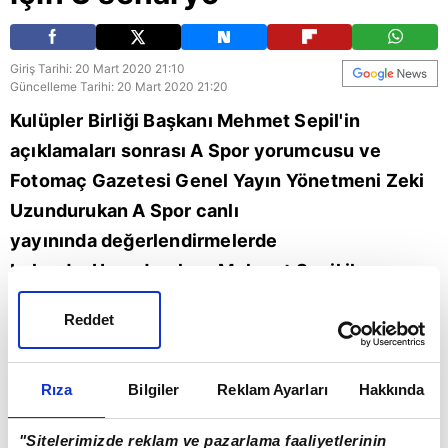
Giriş Tarihi: 20 Mart 2020 21:10
Güncelleme Tarihi: 20 Mart 2020 21:20
Kulüpler Birliği Başkanı Mehmet Sepil'in
açıklamaları sonrası A Spor yorumcusu ve
Fotomaç Gazetesi Genel Yayın Yönetmeni Zeki
Uzundurukan A Spor canlı
yayınında değerlendirmelerde
bulundu. Uzundurukan, Mehmet Sepil ile
toplantı sonrası telefon görüşmesi
Reddet
gerçekleştirdiğini söyledi. Ayrıca Uzundurukan
Süper Lig’le ilgili 3 senaryonun gündeme
geldiğini dile getirdi. Zeki Uzundurukan ligler
Rıza
Bilgiler
Reklam Ayarları
Hakkında
iptal edilecek mi? sorusuna da açıklık getirdi.
"Sitelerimizde reklam ve pazarlama faaliyetlerinin