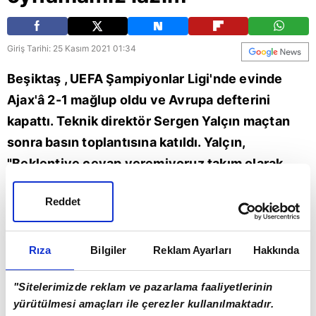
Giriş Tarihi: 25 Kasım 2021 01:34
Beşiktaş , UEFA Şampiyonlar Ligi'nde evinde
Ajax'â 2-1 mağlup oldu ve Avrupa defterini
kapattı. Teknik direktör Sergen Yalçın maçtan
sonra basın toplantısına katıldı. Yalçın,
"Beklentiye cevap veremiyoruz takım olarak.
Normale dönmemiz gerek, tekrar kazanmaya
Reddet
alışmamız ve Beşiktaş gibi oynamamız
gerekiyor. Umarım artık cumartesiden itibaren
işler istediğimiz duruma döner." dedi. | Beşiktaş
Rıza
Bilgiler
Reklam Ayarları
Hakkında
haberleri (BJK spor haberi)
"Sitelerimizde reklam ve pazarlama faaliyetlerinin
yürütülmesi amaçları ile çerezler kullanılmaktadır.
Spor
Beşiktaş