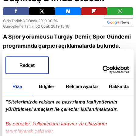
Giriş Tarihi: 02 Ocak 2019 00:00
Güncelleme Tarihi: 02 Ocak 2019 15:18
A Spor yorumcusu Turgay Demir, Spor Gündemi
programında çarpıcı açıklamalarda bulundu.
Demir, "Muhtemelen yarın Burak Yılmaz
Beşiktaş'a imza atacak. Burak Yılmaz transferini
Reddet
Şenol Güneş duyuracak." ifadelerini kullandı.
Rıza
Bilgiler
Reklam Ayarları
Hakkında
Beşiktaş
"Sitelerimizde reklam ve pazarlama faaliyetlerinin
yürütülmesi amaçları ile çerezler kullanılmaktadır.
Bu çerezler, kullanıcıların tarayıcı ve cihazlarını
tanımlayarak çalışırlar.