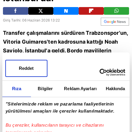
Giriş Tarihi: 06 Haziran 2026 13:22
Transfer çalışmalarını sürdüren Trabzonspor'un,
Vitoria Guimares'ten kadrosuna kattığı Noah
Saviolo, İstanbul'a geldi. Bordo mavililerin
transfer için Portekiz ekibine 11 milyon Euro
bonservis ücreti ödeyeceği belirtildi. İşte
Reddet
ayrıntılar... | Son dakika Trabzonspor haberleri
(TS spor haberi)
Rıza
Bilgiler
Reklam Ayarları
Hakkında
Spor
Trabzonspor
"Sitelerimizde reklam ve pazarlama faaliyetlerinin
yürütülmesi amaçları ile çerezler kullanılmaktadır.
Bu çerezler, kullanıcıların tarayıcı ve cihazlarını