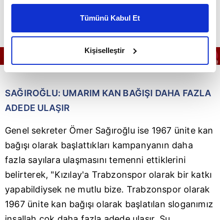
yoğun şekilde hissettiren kuruluşumuz.
kişiselleştirilmiş reklamlar sunabilir, sayfalarımızda sizlere
Hizmetlerinden dolayı çok teşekkür ediyorum"
Tümünü Kabul Et
daha iyi reklam deneyimi yaşatabiliriz. Bunu yaparken
dedi.
amacımızın size daha iyi bir reklam deneyimi sunmak
olduğunu ve sizlere en iyi içerikleri sunabilmek adına
Kişiselleştir
elimizden gelen çabayı gösterdiğimizi ve bu noktada,
reklamların maliyetlerimizi karşılamak noktasında tek gelir
kalemimiz olduğunu sizlere hatırlatmak isteriz.
SAĞIROĞLU: UMARIM KAN BAĞIŞI DAHA FAZLA
Her halükârda, kullanıcılar, bu çerezlere izin vermedikleri
ADEDE ULAŞIR
takdirde, kullanıcılara hedefli reklamlar
gösterilmeyecektir."
Genel sekreter Ömer Sağıroğlu ise 1967 ünite kan
bağışı olarak başlattıkları kampanyanın daha
Sizlere daha iyi bir hizmet sunabilmek için İnternet
fazla sayılara ulaşmasını temenni ettiklerini
Sitemizde kendimize ve üçüncü kişilere ait çerezler
belirterek, "Kızılay'a Trabzonspor olarak bir katkı
kullanılmaktadır. Bu çerezler vasıtasıyla çeşitli kişisel
verileriniz işlenmekte olup gerekli olan çerezler bilgi
yapabildiysek ne mutlu bize. Trabzonspor olarak
toplumu hizmetlerinin sunulması amacıyla
1967 ünite kan bağışı olarak başlatılan sloganımız
kullanılmaktadır. Diğer çerezler, sitemizin daha işlevsel
inşallah çok daha fazla adede ulaşır. Şu