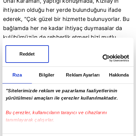
Ünal Karaman, yaptığı konuşmada, Kızılay'ın
ihtiyacın olduğu her yerde bulunduğunu ifade
ederek, "Çok güzel bir hizmette bulunuyorlar. Bu
bağlamda her ne kadar ihtiyaç duymasalar da
kulübümüzün de rehberlik etmesi bizi mutlu
ediyor. Ama Kızılay için söylenecek birçok şey
Reddet
olmasına rağmen acının olduğu, ihtiyaç duyulan
her yerde milliyet fark etmeksizin insanlık adına
çok önemli hizmet ediyorlar. İhtiyacın olduğu her
Rıza
Bilgiler
Reklam Ayarları
Hakkında
yerde Kızılay var. Acıda, kan gerektiği anda,
"Sitelerimizde reklam ve pazarlama faaliyetlerinin
insanlık adına verilmesi gereken hangi eylem
yürütülmesi amaçları ile çerezler kullanılmaktadır.
varsa oradalar. İyi ki de varlar. İyi ki de bizim
Kızılay'ımız. Çünkü Türk'ün gerçek manadaki kan
Bu çerezler, kullanıcıların tarayıcı ve cihazlarını
değerlerini, DNA'sını ve bunda barındırdığı
tanımlayarak çalışırlar.
hasletleri, vicdanı, merhameti bize ve dünyaya en
Bu çerezlere izin vermeniz halinde sizlere özel