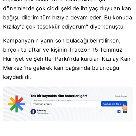
kılınması ve kişiselleştirilmesi ve sizlere yönelik
dönemlerde çok ciddi şekilde ihtiyaç duyulan kan
reklam/pazarlama faaliyetlerinin yapılması, amaçlarıyla
sınırlı olarak açık rızanız dahilinde kullanılacaktır.
bağışı, dilerim tüm hızıyla devam eder. Bu konuda
Kızılay'a çok teşekkür ediyorum" diye konuştu.
Çerezlere ilişkin tercihlerinizi aşağıda yer alan panel
vasıtasıyla belirleyebilirsiniz. Çerezlere ilişkin detaylı bilgi
Kampanyanın yarın son bulacağı belirtilirken,
için Ayarlar butonuna tıklayabilir,
Çerez Bilgilendirme
birçok taraftar ve kişinin Trabzon 15 Temmuz
Metnimizi
ziyaret edebilirsiniz.
Hürriyet ve Şehitler Parkı'nda kurulan Kızılay Kan
6698 sayılı Kişisel Verilerin Korunması Kanunu uyarınca
Merkezi'ne gelerek kan bağışında bulunduğu
hazırlanmış Aydınlatma Metnimizi okumak ve sitemizde
kaydedildi.
ilgili mevzuata uygun olarak kullanılan çerezlerle ilgili bilgi
almak için lütfen
tıklayınız
.