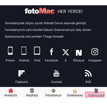
toplumu hizmetlerinin sunulması amacıyla
HER YERDE!
kullanılmaktadır. Diğer çerezler, sitemizin daha işlevsel
kılınması ve kişiselleştirilmesi ve sizlere yönelik
reklam/pazarlama faaliyetlerinin yapılması, amaçlarıyla
Fenerbahçe’de sürpriz ayrılık ihtimali! Devre arasında gelmişti
sınırlı olarak açık rızanız dahilinde kullanılacaktır.
Fenerbahçe’nin yeni transferi Mason Greenwood için olay sözler!
Galatasaray’da rota yeniden Thiago Almada!
Çerezlere ilişkin tercihlerinizi aşağıda yer alan panel
vasıtasıyla belirleyebilirsiniz. Çerezlere ilişkin detaylı bilgi
için Ayarlar butonuna tıklayabilir,
Çerez Bilgilendirme
Metnimizi
ziyaret edebilirsiniz.
iPhone
Android
iPad
Facebook
X
NSosyal
Instagram
6698 sayılı Kişisel Verilerin Korunması Kanunu uyarınca
hazırlanmış Aydınlatma Metnimizi okumak ve sitemizde
ilgili mevzuata uygun olarak kullanılan çerezlerle ilgili bilgi
Flipboard
Youtube
RSS
almak için lütfen
tıklayınız
.
SON DAKİKA
Anasayfa
Beşiktaş
Fenerbahçe
Galatasaray
Trabzonspor