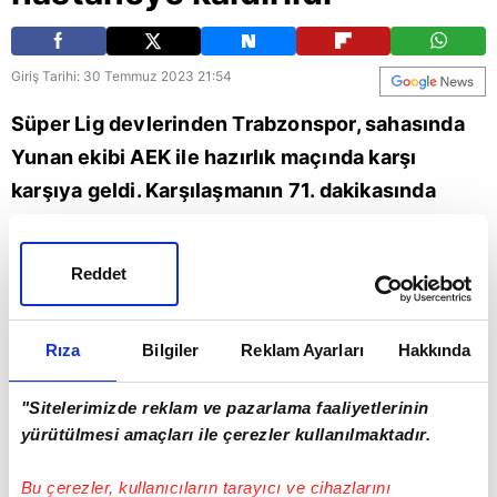
Giriş Tarihi: 30 Temmuz 2023 21:54
Süper Lig devlerinden Trabzonspor, sahasında
Yunan ekibi AEK ile hazırlık maçında karşı
karşıya geldi. Karşılaşmanın 71. dakikasında
Fırtına'da Benkovic, Levi Garcia ile girdiği hava
topu mücadelesinin ardından yerde kaldı.
Reddet
Pozisyondan sonra Hırvat oyuncu burnunda
kırık ve elmacık kemiğinde ezilme şüphesi
Rıza
Bilgiler
Reklam Ayarları
Hakkında
nedeniyle hastaneye kaldırıldı. İşte o anlar...
"Sitelerimizde reklam ve pazarlama faaliyetlerinin
AEK
Trabzonspor
yürütülmesi amaçları ile çerezler kullanılmaktadır.
Bu çerezler, kullanıcıların tarayıcı ve cihazlarını