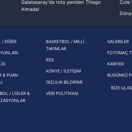
Galatasaray'da rota yeniden Thiago
Cole 
lgilendirme Metnimizi
ziyaret edebilirsiniz.
Almada!
Dünya
Korunması Kanunu uyarınca hazırlanmış Aydınlatma Metnimizi okum
Fenerbahçe'nin Şampiyonlar Ligi'nde
cephe
 çerezlerle ilgili bilgi almak için lütfen
tıklayınız
.
muhtemel rakibi belli oldu! Gornik
2026 
Zabrze'yi elerlerse...
şampi
 / DİĞER
BASKETBOL / MİLLİ
GALERİLER
İspanya-Arjantin finalinin ardından dış
TAKIMLAR
Herna
basından gündem olan manşetler!
YUNLARI
FOTOMAÇ T
ekipl
RSS
Beşiktaş'ın UEFA Avrupa Ligi'nde 3. Ön
direk
LİG
KARİYER
Eleme Turu muhtemel rakipleri belli
KÜNYE / İLETİŞİM
R & PUAN
BUGÜNKÜ 
oldu!
U
GİZLİLİK BİLDİRİMİ
BİZE ULAŞ
BOL / LİGLER &
VERİ POLİTİKASI
İZASYONLAR