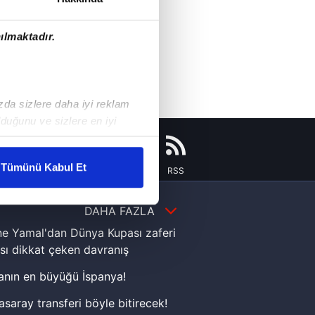
ılmaktadır.
ızda sizlere daha iyi reklam
duğunu ve sizlere en iyi
liyetlerimizi karşılamak
Tümünü Kabul Et
Instagram
Flipboard
Youtube
RSS
ar gösterilmeyecektir."
DAHA FAZLA
çerezler kullanılmaktadır. Bu
e Yamal'dan Dünya Kupası zaferi
u hizmetlerinin sunulması
sı dikkat çeken davranış
i ve sizlere yönelik
nılacaktır.
nın en büyüğü İspanya!
asaray transferi böyle bitirecek!
kin detaylı bilgi için Ayarlar