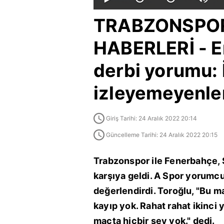
TRABZONSPOR
HABERLERİ - E
derbi yorumu: İ
izleyemeyenler
Giriş Tarihi: 24 Aralık 2022 20:14
Güncelleme Tarihi: 24 Aralık 2022 20:15
Trabzonspor ile Fenerbahçe, S
karşıya geldi. A Spor yorumcu
değerlendirdi. Toroğlu, "Bu ma
kayıp yok. Rahat rahat ikinci y
maçta hiçbir şey yok." dedi.