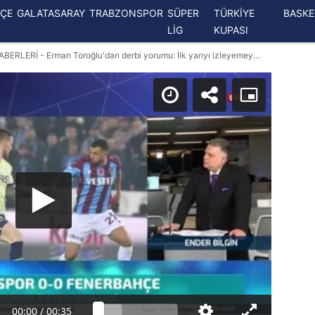
ÇE
GALATASARAY
TRABZONSPOR
SÜPER
TÜRKİYE
BASK
LİG
KUPASI
TRABZONSPOR - FENERBAHÇE HABERLERİ - Erman Toroğlu'dan derbi yorumu: İlk yarıyı izleyemeyenler...
00:00
/
00:35