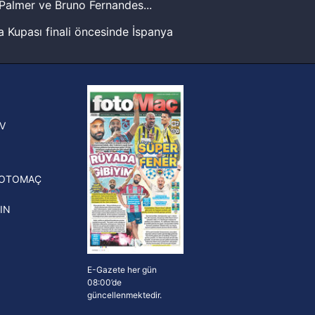
Palmer ve Bruno Fernandes...
 Kupası finali öncesinde İspanya
ak ve sitemizde ilgili
sinde can sıkan gelişme!
FIFA Dünya Kupası'nı kazanana
yonluk yüzüğü verilecek
n Crespo, Meksika Ligi
V
erinden Atlas'ın yeni teknik
törü oldu
FOTOMAÇ
IN
E-Gazete her gün
08:00’de
güncellenmektedir.