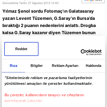
Güncelleme Tarihi: 27 Ağustos 2013 12:40
Yılmaz Şenol sordu Fotomaç’ın Galatasaray
yazarı Levent Tüzemen, G.Saray’ın Bursa’da
bıraktığı 2 puanın nedenlerini anlattı. Drogba
kalsa G.Saray kazanır diyen Tüzemen bunun
nedenlerini örnekleriyle açıkladı. Oyuncu
değişikliklerinden sonra Galatasaray’ın hep gol
Reddet
yediğine dikkat çeken Tüzemen "Terim acil
önlem almalı" dedi.
Rıza
Bilgiler
Reklam Ayarları
Hakkında
"Sitelerimizde reklam ve pazarlama faaliyetlerinin
yürütülmesi amaçları ile çerezler kullanılmaktadır.
Bu çerezler, kullanıcıların tarayıcı ve cihazlarını
tanımlayarak çalışırlar.