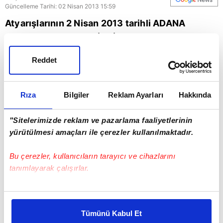
Güncelleme Tarihi: 02 Nisan 2013 15:59
Atyarışlarının 2 Nisan 2013 tarihli ADANA
Koşusu için RECEP GİRGİN’in sizlere hazırladığı
kuponu sakın kaçırmayın.
Reddet
Rıza
Bilgiler
Reklam Ayarları
Hakkında
"Sitelerimizde reklam ve pazarlama faaliyetlerinin
yürütülmesi amaçları ile çerezler kullanılmaktadır.
Bu çerezler, kullanıcıların tarayıcı ve cihazlarını
tanımlayarak çalışırlar.
Bu çerezlere izin vermeniz halinde sizlere özel
kişiselleştirilmiş reklamlar sunabilir, sayfalarımızda sizlere
Tümünü Kabul Et
daha iyi reklam deneyimi yaşatabiliriz. Bunu yaparken