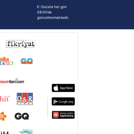
E-Gazete her gün
08:00’de
güncellenmektedir.