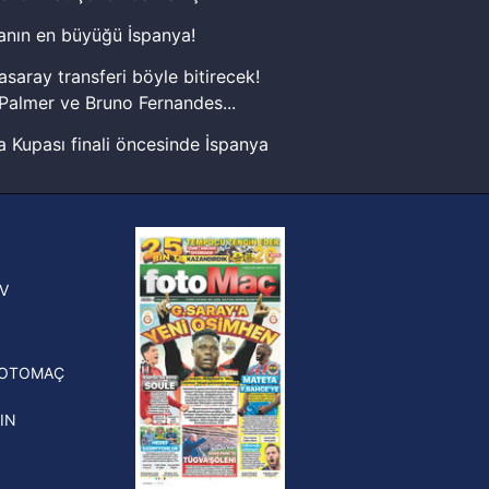
nın en büyüğü İspanya!
kin detaylı bilgi için Ayarlar
asaray transferi böyle bitirecek!
Palmer ve Bruno Fernandes...
ak ve sitemizde ilgili
 Kupası finali öncesinde İspanya
sinde can sıkan gelişme!
FIFA Dünya Kupası'nı kazanana
yonluk yüzüğü verilecek
n Crespo, Meksika Ligi
V
erinden Atlas'ın yeni teknik
törü oldu
FOTOMAÇ
IN