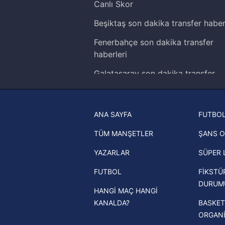
Canlı Skor
Çerezlere ilişkin tercihlerinizi 
Beşiktaş son dakika transfer haber
butonuna tıklayabilir,
Çerez Bi
Fenerbahçe son dakika transfer
6698 sayılı Kişisel Verilerin 
haberleri
mevzuata uygun olarak kullanılan
Galatasaray son dakika transfer
haberleri
Trabzonspor son dakika transfer
ANA SAYFA
FUTBOL
haberleri
TÜM MANŞETLER
ŞANS O
Trendyol Süper Lig haberleri
YAZARLAR
SÜPER 
Ziraat Türkiye Kupası haberleri
FUTBOL
FİKSTÜ
UEFA Şampiyonlar Ligi haberleri
DURUM
HANGİ MAÇ HANGİ
UEFA Avrupa Ligi haberleri
KANALDA?
BASKET
UEFA Konferans Ligi haberleri
ORGAN