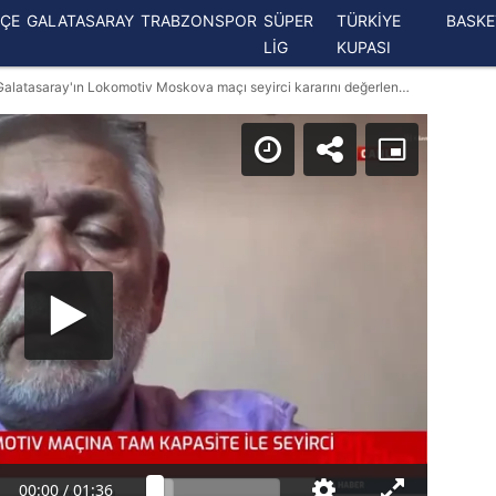
ÇE
GALATASARAY
TRABZONSPOR
SÜPER
TÜRKİYE
BASK
LİG
KUPASI
SPOR HABERLERİ - Gürcan Bilgiç Galatasaray'ın Lokomotiv Moskova maçı seyirci kararını değerlendirdi! 'Muhtemelen...'
00:00
/
01:36