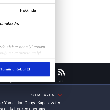
Hakkında
ılmaktadır.
ızda sizlere daha iyi reklam
duğunu ve sizlere en iyi
liyetlerimizi karşılamak
Tümünü Kabul Et
ar gösterilmeyecektir."
Instagram
Flipboard
Youtube
RSS
çerezler kullanılmaktadır. Bu
u hizmetlerinin sunulması
DAHA FAZLA
i ve sizlere yönelik
e Yamal'dan Dünya Kupası zaferi
nılacaktır.
sı dikkat çeken davranış