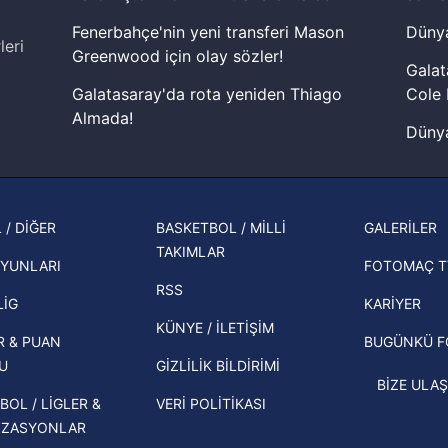
Fenerbahçe'nin yeni transferi Mason
Dünya
aşağıda yer alan panel vasıtasıyla belirleyebilirsiniz. Çerezlere iliş
leri
Greenwood için olay sözler!
lgilendirme Metnimizi
ziyaret edebilirsiniz.
Galat
Galatasaray'da rota yeniden Thiago
Cole 
Korunması Kanunu uyarınca hazırlanmış Aydınlatma Metnimizi okum
Almada!
 çerezlerle ilgili bilgi almak için lütfen
tıklayınız
.
Dünya
Fenerbahçe'nin Şampiyonlar Ligi'nde
cephe
muhtemel rakibi belli oldu! Gornik
2026 
Zabrze'yi elerlerse...
şampi
 / DİĞER
BASKETBOL / MİLLİ
GALERİLER
İspanya-Arjantin finalinin ardından dış
TAKIMLAR
Herna
basından gündem olan manşetler!
YUNLARI
FOTOMAÇ T
ekipl
RSS
Beşiktaş'ın UEFA Avrupa Ligi'nde 3. Ön
direk
LİG
KARİYER
Eleme Turu muhtemel rakipleri belli
KÜNYE / İLETİŞİM
R & PUAN
BUGÜNKÜ 
oldu!
U
GİZLİLİK BİLDİRİMİ
BİZE ULAŞ
BOL / LİGLER &
VERİ POLİTİKASI
İZASYONLAR