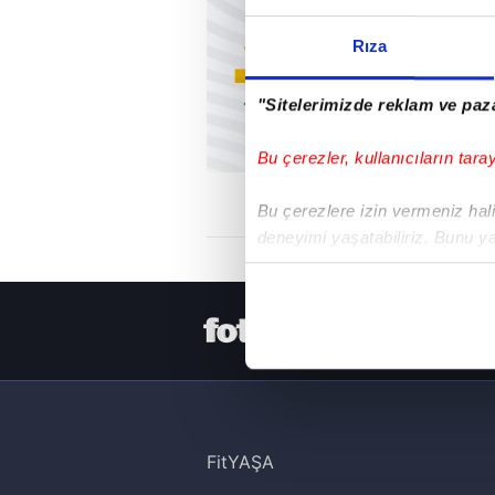
Rıza
"Sitelerimizde reklam ve paza
Bu çerezler, kullanıcıların tara
Bu çerezlere izin vermeniz halin
deneyimi yaşatabiliriz. Bunu y
içerikleri sunabilmek adına el
noktasında tek gelir kalemimiz 
HER YERDE
Her halükârda, kullanıcılar, bu 
Sizlere daha iyi bir hizmet sun
çerezler vasıtasıyla çeşitli kiş
amacıyla kullanılmaktadır. Diğer
FitYAŞA
reklam/pazarlama faaliyetlerinin