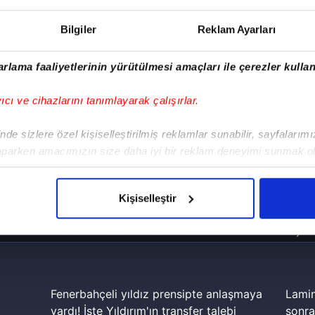
Bilgiler
Reklam Ayarları
rlama faaliyetlerinin yürütülmesi amaçları ile çerezler kullan
yıcı ve cihazlarını tanımlayarak çalışırlar.
de sizlere özel kişiselleştirilmiş reklamlar sunabilir, sayfalarım
aparken amacımızın size daha iyi bir reklam deneyimi sunmak ol
imizden gelen çabayı gösterdiğimizi ve bu noktada, reklamların ma
olduğunu sizlere hatırlatmak isteriz.
Kişiselleştir
!
çerezlere izin vermedikleri takdirde, kullanıcılara hedefli reklaml
iPhone
Android
iPad
Facebook
X
NSosyal
abilmek için İnternet Sitemizde kendimize ve üçüncü kişilere ait 
isel verileriniz işlenmekte olup gerekli olan çerezler bilgi toplum
 çerezler, sitemizin daha işlevsel kılınması ve kişiselleştirilmes
Fenerbahçeli yıldız prensipte anlaşmaya
Lamin
 yapılması, amaçlarıyla sınırlı olarak açık rızanız dahilinde kulla
vardı! İşte Yıldırım'ın transfer talebi
sonra