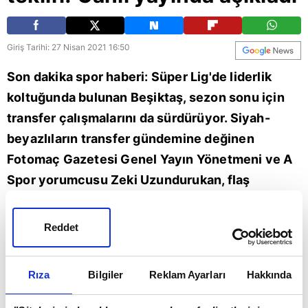
Giriş Tarihi: 27 Nisan 2021 16:50
Son dakika spor haberi: Süper Lig'de liderlik
koltuğunda bulunan Beşiktaş, sezon sonu için
transfer çalışmalarını da sürdürüyor. Siyah-
beyazlıların transfer gündemine değinen
Fotomaç Gazetesi Genel Yayın Yönetmeni ve A
Spor yorumcusu Zeki Uzundurukan, flaş
açıklamalarda bulundu. Mame Diouf
transferinde Beşiktaş'ın büyük aşama
Reddet
kaydettiğini söyleyen Uzundurukan, siyah-
beyazlıların şampiyon olması durumunda ise
Rıza
Bilgiler
Reklam Ayarları
Hakkında
Ghezzal için Leicester City'e 5 milyon Euro
teklif edeceğini duyurdu. | Son dakika Beşiktaş