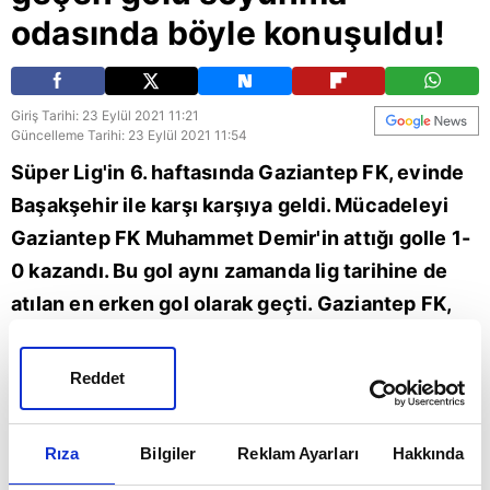
odasında böyle konuşuldu!
Giriş Tarihi: 23 Eylül 2021 11:21
Güncelleme Tarihi: 23 Eylül 2021 11:54
Süper Lig'in 6. haftasında Gaziantep FK, evinde
Başakşehir ile karşı karşıya geldi. Mücadeleyi
Gaziantep FK Muhammet Demir'in attığı golle 1-
0 kazandı. Bu gol aynı zamanda lig tarihine de
atılan en erken gol olarak geçti. Gaziantep FK,
mücadele öncesinde sosyal medya hesabından
soyunma odasındaki ilginç konuşmayı paylaştı.
Reddet
Spor
Rıza
Bilgiler
Reklam Ayarları
Hakkında