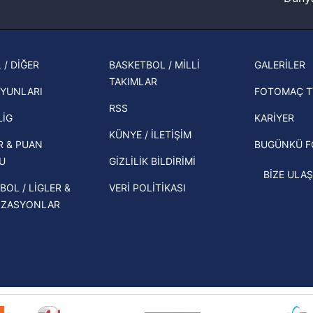
Fenerbahçe'nin Şampiyonlar Ligi'nde
cephe
Korunması Kanunu uyarınca hazırlanmış Aydınlatma Metnimizi okum
muhtemel rakibi belli oldu! Gornik
2026 
 çerezlerle ilgili bilgi almak için lütfen
tıklayınız
.
Zabrze'yi elerlerse...
şampi
 / DİĞER
BASKETBOL / MİLLİ
GALERİLER
İspanya-Arjantin finalinin ardından dış
TAKIMLAR
Herna
basından gündem olan manşetler!
YUNLARI
FOTOMAÇ T
ekipl
RSS
Beşiktaş'ın UEFA Avrupa Ligi'nde 3. Ön
direk
LİG
KARİYER
Eleme Turu muhtemel rakipleri belli
KÜNYE / İLETİŞİM
R & PUAN
BUGÜNKÜ 
oldu!
U
GİZLİLİK BİLDİRİMİ
BİZE ULAŞ
BOL / LİGLER &
VERİ POLİTİKASI
İZASYONLAR