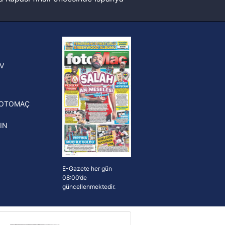
sinde can sıkan gelişme!
ak ve sitemizde ilgili
FIFA Dünya Kupası'nı kazanana
yonluk yüzüğü verilecek
n Crespo, Meksika Ligi
V
erinden Atlas'ın yeni teknik
törü oldu
FOTOMAÇ
IN
E-Gazete her gün
08:00’de
güncellenmektedir.