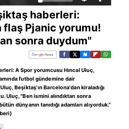
iktaş haberleri:
n flaş Pjanic yorumu!
ktan sonra duydum"
erleri: A Spor yorumcusu Hıncal Uluç,
ramında futbol gündemine dair
luç, Beşiktaş'ın Barcelona'dan kiraladığı
tu. Uluç, "Ben ismini alındıktan sonra
ütün dünyanın tanıdığı adamları alıyorduk."
beri)
a