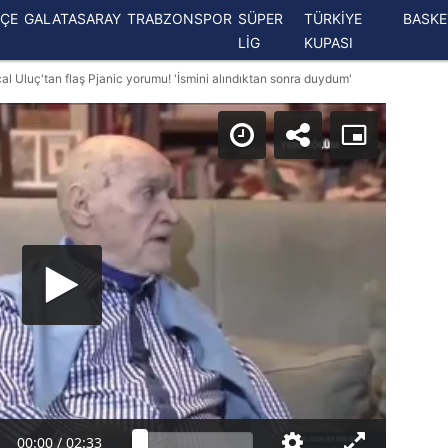
ÇE
GALATASARAY
TRABZONSPOR
SÜPER
TÜRKİYE
BASK
LİG
KUPASI
al Uluç'tan flaş Pjanic yorumu! 'İsmini alındıktan sonra duydum'
00:00
/
02:33