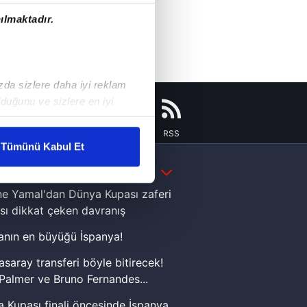
ılmaktadır.
ızda sizlere daha iyi reklam
duğunu ve sizlere en iyi
liyetlerimizi karşılamak
Instagram
Flipboard
Youtube
RSS
Tümünü Kabul Et
ar gösterilmeyecektir."
DAHA FAZLA
e Yamal'dan Dünya Kupası zaferi
çerezler kullanılmaktadır. Bu
sı dikkat çeken davranış
u hizmetlerinin sunulması
i ve sizlere yönelik
nın en büyüğü İspanya!
nılacaktır.
asaray transferi böyle bitirecek!
Palmer ve Bruno Fernandes...
kin detaylı bilgi için Ayarlar
 Kupası finali öncesinde İspanya