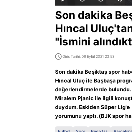
Son dakika Beş
Hıncal Uluç'ta
"İsmini alındı
Giriş Tarihi: 09 Eylül 2021 23:53
Son dakika Beşiktaş spor hab
Hıncal Uluç ile Başbaşa prog
değerlendirmelerde bulundu. U
Miralem Pjanic ile ilgili konuş
duydum. Eskiden Süper Lig'e b
yorumunu yaptı. (BJK spor ha
Futbol
Spor
Beşiktaş
Barcelon