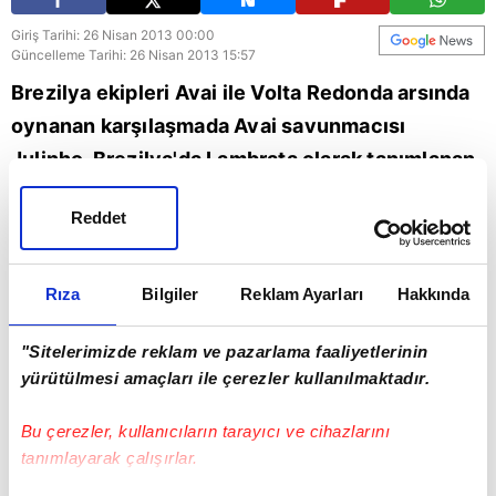
Giriş Tarihi: 26 Nisan 2013 00:00
Güncelleme Tarihi: 26 Nisan 2013 15:57
Brezilya ekipleri Avai ile Volta Redonda arsında
oynanan karşılaşmada Avai savunmacısı
Julinho, Brezilya'da Lambrata olarak tanımlanan
"rainbow flick" hareketiyle rakibini şık bir
Reddet
şekilde çalımladı.
Futbol
Rıza
Bilgiler
Reklam Ayarları
Hakkında
"Sitelerimizde reklam ve pazarlama faaliyetlerinin
yürütülmesi amaçları ile çerezler kullanılmaktadır.
Bu çerezler, kullanıcıların tarayıcı ve cihazlarını
tanımlayarak çalışırlar.