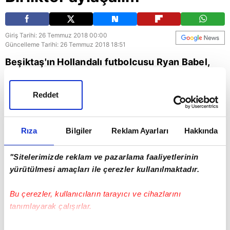
Giriş Tarihi: 26 Temmuz 2018 00:00
Güncelleme Tarihi: 26 Temmuz 2018 18:51
Beşiktaş'ın Hollandalı futbolcusu Ryan Babel,
Türkiye'nin 2024 Avrupa Futbol Şampiyonası
(EURO 2024) adaylığına destek verdi.
Reddet
Beşiktaş
euro
Rıza
Bilgiler
Reklam Ayarları
Hakkında
"Sitelerimizde reklam ve pazarlama faaliyetlerinin
yürütülmesi amaçları ile çerezler kullanılmaktadır.
Bu çerezler, kullanıcıların tarayıcı ve cihazlarını
tanımlayarak çalışırlar.