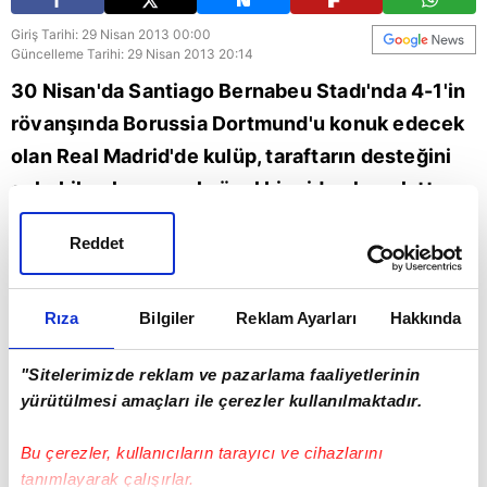
Giriş Tarihi: 29 Nisan 2013 00:00
Güncelleme Tarihi: 29 Nisan 2013 20:14
30 Nisan'da Santiago Bernabeu Stadı'nda 4-1'in
rövanşında Borussia Dortmund'u konuk edecek
olan Real Madrid'de kulüp, taraftarın desteğini
çekebilmek amacıyla özel bir video hazırlattı.
Videoda futbolcular taraftarlara "Daha önce hiç
Reddet
olmadığı kadar size ihtiyacımız var. Bizi hiç
yüzüstü bırakmadınız. Gücümüz sizsiniz" mesajı
vererek maç günü yanlarında olmalarını istiyor.
Rıza
Bilgiler
Reklam Ayarları
Hakkında
"Sitelerimizde reklam ve pazarlama faaliyetlerinin
yürütülmesi amaçları ile çerezler kullanılmaktadır.
Bu çerezler, kullanıcıların tarayıcı ve cihazlarını
tanımlayarak çalışırlar.