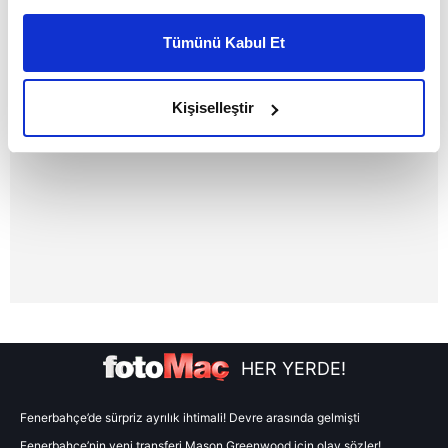
kişiselleştirilmiş reklamlar sunabilir, sayfalarımızda sizlere
Tümünü Kabul Et
daha iyi reklam deneyimi yaşatabiliriz. Bunu yaparken
amacımızın size daha iyi bir reklam deneyimi sunmak
olduğunu ve sizlere en iyi içerikleri sunabilmek adına
Kişiselleştir
elimizden gelen çabayı gösterdiğimizi ve bu noktada,
reklamların maliyetlerimizi karşılamak noktasında tek gelir
kalemimiz olduğunu sizlere hatırlatmak isteriz.
Her halükârda, kullanıcılar, bu çerezlere izin vermedikleri
takdirde, kullanıcılara hedefli reklamlar
gösterilmeyecektir."
Sizlere daha iyi bir hizmet sunabilmek için İnternet
Sitemizde kendimize ve üçüncü kişilere ait çerezler
kullanılmaktadır. Bu çerezler vasıtasıyla çeşitli kişisel
HER YERDE!
verileriniz işlenmekte olup gerekli olan çerezler bilgi
toplumu hizmetlerinin sunulması amacıyla
Fenerbahçe’de sürpriz ayrılık ihtimali! Devre arasında gelmişti
kullanılmaktadır. Diğer çerezler, sitemizin daha işlevsel
Fenerbahçe’nin yeni transferi Mason Greenwood için olay sözler!