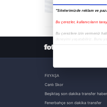
"Sitelerimizde reklam ve paza
Bu çerezler, kullanıcıların tara
Bu çerezlere izin vermeniz halin
deneyimi yaşatabiliriz. Bunu y
içerikleri sunabilmek adına el
HER YERDE
noktasında tek gelir kalemimiz 
Her halükârda, kullanıcılar, bu 
Sizlere daha iyi bir hizmet sun
FitYAŞA
çerezler vasıtasıyla çeşitli kiş
Canlı Skor
amacıyla kullanılmaktadır. Diğer
reklam/pazarlama faaliyetlerinin
Beşiktaş son dakika transfer haber
Çerezlere ilişkin tercihlerinizi 
Fenerbahçe son dakika transfer