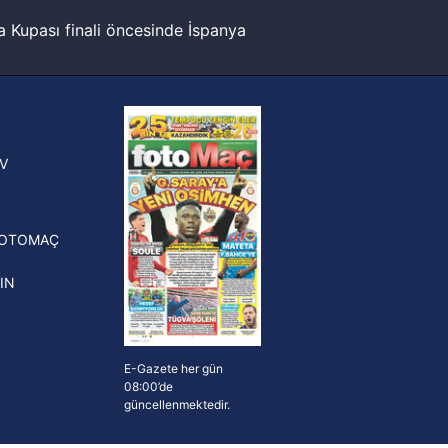
 Kupası finali öncesinde İspanya
ak ve sitemizde ilgili
sinde can sıkan gelişme!
FIFA Dünya Kupası'nı kazanana
yonluk yüzüğü verilecek
n Crespo, Meksika Ligi
V
erinden Atlas'ın yeni teknik
törü oldu
FOTOMAÇ
IN
E-Gazete her gün
08:00’de
güncellenmektedir.