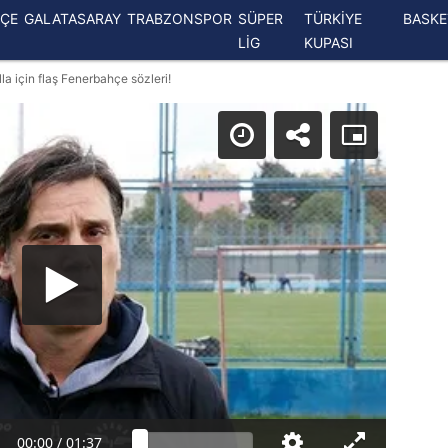
ÇE
GALATASARAY
TRABZONSPOR
SÜPER
TÜRKİYE
BASK
LİG
KUPASI
 için flaş Fenerbahçe sözleri!
00:00
/
01:37