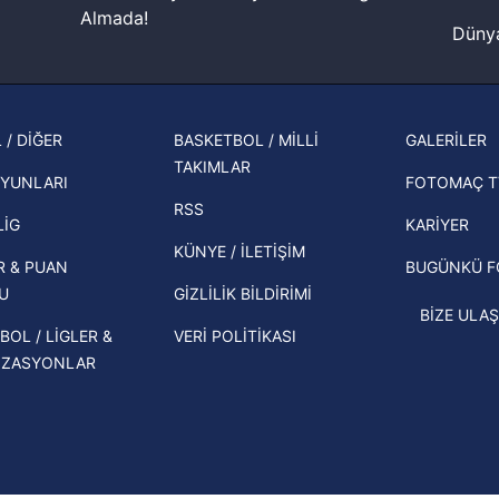
lgilendirme Metnimizi
ziyaret edebilirsiniz.
Almada!
Dünya
Korunması Kanunu uyarınca hazırlanmış Aydınlatma Metnimizi okum
Fenerbahçe'nin Şampiyonlar Ligi'nde
cephe
 çerezlerle ilgili bilgi almak için lütfen
tıklayınız
.
muhtemel rakibi belli oldu! Gornik
2026 
Zabrze'yi elerlerse...
şampi
 / DİĞER
BASKETBOL / MİLLİ
GALERİLER
İspanya-Arjantin finalinin ardından dış
TAKIMLAR
Herna
basından gündem olan manşetler!
YUNLARI
FOTOMAÇ T
ekipl
RSS
Beşiktaş'ın UEFA Avrupa Ligi'nde 3. Ön
direk
LİG
KARİYER
Eleme Turu muhtemel rakipleri belli
KÜNYE / İLETİŞİM
R & PUAN
BUGÜNKÜ 
oldu!
U
GİZLİLİK BİLDİRİMİ
BİZE ULAŞ
BOL / LİGLER &
VERİ POLİTİKASI
İZASYONLAR