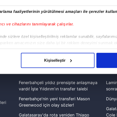
rlama faaliyetlerinin yürütülmesi amaçları ile çerezler kullan
yıcı ve cihazlarını tanımlayarak çalışırlar.
de sizlere özel kişiselleştirilmiş reklamlar sunabilir, sayfalarım
aparken amacımızın size daha iyi bir reklam deneyimi sunmak ol
imizden gelen çabayı gösterdiğimizi ve bu noktada, reklamların ma
!
olduğunu sizlere hatırlatmak isteriz.
iPhone
Android
iPad
Facebook
X
NSosyal
Kişiselleştir
çerezlere izin vermedikleri takdirde, kullanıcılara hedefli reklaml
abilmek için İnternet Sitemizde kendimize ve üçüncü kişilere ait 
Fenerbahçeli yıldız prensipte anlaşmaya
Lamin
isel verileriniz işlenmekte olup gerekli olan çerezler bilgi toplum
vardı! İşte Yıldırım'ın transfer talebi
sonra
 çerezler, sitemizin daha işlevsel kılınması ve kişiselleştirilmes
Fenerbahçe'nin yeni transferi Mason
Dünya
 yapılması, amaçlarıyla sınırlı olarak açık rızanız dahilinde kulla
leri
Greenwood için olay sözler!
Galat
aşağıda yer alan panel vasıtasıyla belirleyebilirsiniz. Çerezlere iliş
Galatasaray'da rota yeniden Thiago
Cole 