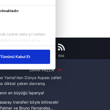
ılmaktadır.
ızda sizlere daha iyi reklam
duğunu ve sizlere en iyi
liyetlerimizi karşılamak
Instagram
Flipboard
Youtube
RSS
Tümünü Kabul Et
ar gösterilmeyecektir."
DAHA FAZLA
çerezler kullanılmaktadır. Bu
e Yamal'dan Dünya Kupası zaferi
u hizmetlerinin sunulması
sı dikkat çeken davranış
i ve sizlere yönelik
nın en büyüğü İspanya!
nılacaktır.
asaray transferi böyle bitirecek!
kin detaylı bilgi için Ayarlar
Palmer ve Bruno Fernandes...