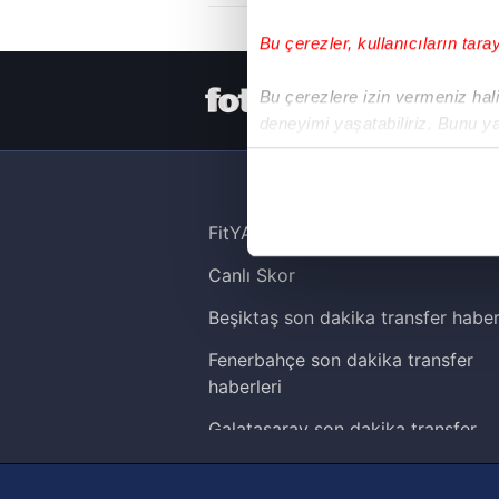
Bu çerezler, kullanıcıların tara
HER YERDE
Bu çerezlere izin vermeniz halin
deneyimi yaşatabiliriz. Bunu y
içerikleri sunabilmek adına el
noktasında tek gelir kalemimiz 
Her halükârda, kullanıcılar, bu 
FitYAŞA
Canlı Skor
Sizlere daha iyi bir hizmet sun
çerezler vasıtasıyla çeşitli kiş
Beşiktaş son dakika transfer haber
amacıyla kullanılmaktadır. Diğer
Fenerbahçe son dakika transfer
reklam/pazarlama faaliyetlerinin
haberleri
Çerezlere ilişkin tercihlerinizi 
Galatasaray son dakika transfer
butonuna tıklayabilir,
Çerez Bi
haberleri
Trabzonspor son dakika transfer
6698 sayılı Kişisel Verilerin 