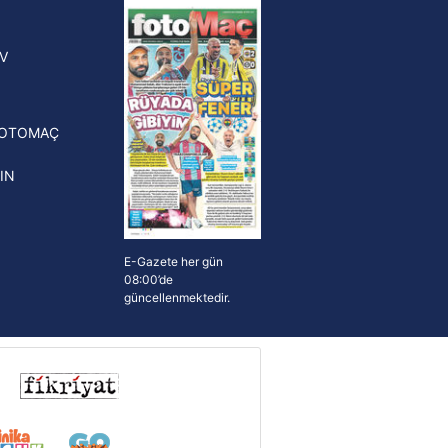
yonluk yüzüğü verilecek
n Crespo, Meksika Ligi
V
erinden Atlas'ın yeni teknik
törü oldu
FOTOMAÇ
IN
E-Gazete her gün
08:00’de
güncellenmektedir.