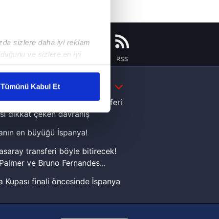
ızda sizlere daha iyi reklam
duğunu ve sizlere en iyi
Instagram
Flipboard
Youtube
RSS
liyetlerimizi karşılamak
DAHA FAZLA
Tümünü Kabul Et
ar gösterilmeyecektir."
e Yamal'dan Dünya Kupası zaferi
sı dikkat çeken davranış
çerezler kullanılmaktadır. Bu
nın en büyüğü İspanya!
u hizmetlerinin sunulması
i ve sizlere yönelik
asaray transferi böyle bitirecek!
nılacaktır.
Palmer ve Bruno Fernandes...
 Kupası finali öncesinde İspanya
kin detaylı bilgi için Ayarlar
sinde can sıkan gelişme!
FIFA Dünya Kupası'nı kazanana
ak ve sitemizde ilgili