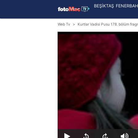
BEŞİKTAŞ
FENERBAH
Web Tv
Kurtlar Vadisi Pusu 178. bölüm fra