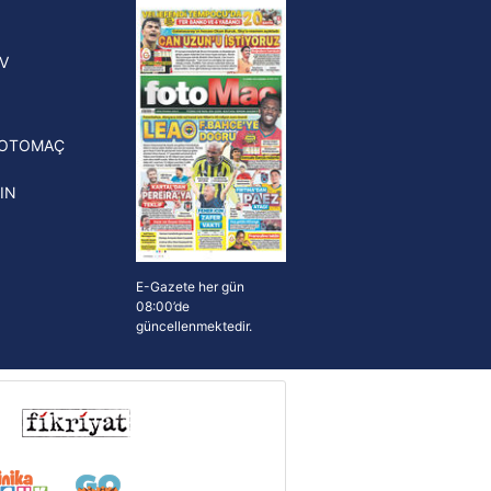
yonluk yüzüğü verilecek
n Crespo, Meksika Ligi
V
erinden Atlas'ın yeni teknik
törü oldu
FOTOMAÇ
IN
E-Gazete her gün
08:00’de
güncellenmektedir.