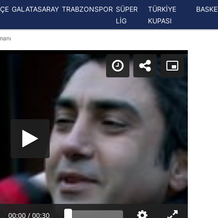
ÇE
GALATASARAY
TRABZONSPOR
SÜPER
TÜRKİYE
BASK
LİG
KUPASI
gmanı
00:00
/
00:30