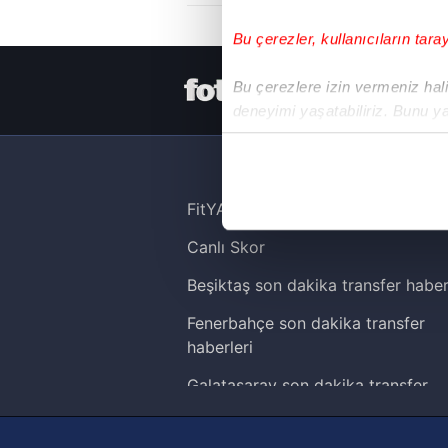
Bu çerezler, kullanıcıların tara
HER YERDE
Bu çerezlere izin vermeniz halin
deneyimi yaşatabiliriz. Bunu y
içerikleri sunabilmek adına el
noktasında tek gelir kalemimiz 
Her halükârda, kullanıcılar, bu 
FitYAŞA
Canlı Skor
Sizlere daha iyi bir hizmet sun
çerezler vasıtasıyla çeşitli kiş
Beşiktaş son dakika transfer haber
amacıyla kullanılmaktadır. Diğer
Fenerbahçe son dakika transfer
reklam/pazarlama faaliyetlerinin
haberleri
Çerezlere ilişkin tercihlerinizi 
Galatasaray son dakika transfer
butonuna tıklayabilir,
Çerez Bi
haberleri
Trabzonspor son dakika transfer
6698 sayılı Kişisel Verilerin 