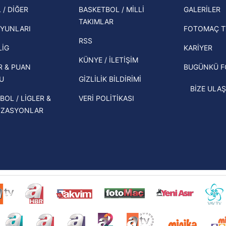
şampi
Zabrze'yi elerlerse...
 / DİĞER
BASKETBOL / MİLLİ
GALERİLER
 çerezlerle ilgili bilgi almak için lütfen
tıklayınız
.
TAKIMLAR
Herna
İspanya-Arjantin finalinin ardından dış
YUNLARI
FOTOMAÇ T
ekipl
basından gündem olan manşetler!
RSS
direk
LİG
KARİYER
Beşiktaş'ın UEFA Avrupa Ligi'nde 3. Ön
KÜNYE / İLETİŞİM
R & PUAN
BUGÜNKÜ 
Eleme Turu muhtemel rakipleri belli
U
GİZLİLİK BİLDİRİMİ
oldu!
BİZE ULAŞ
BOL / LİGLER &
VERİ POLİTİKASI
İZASYONLAR