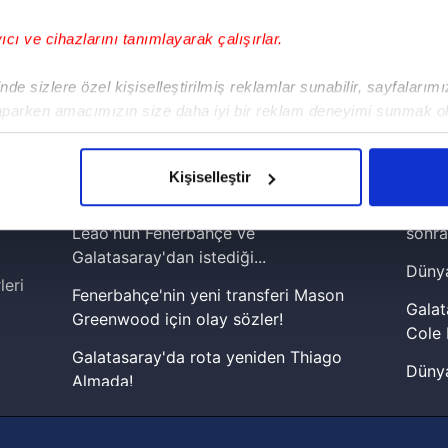
yıcı ve cihazlarını tanımlayarak çalışırlar.
!
de sizlere özel kişiselleştirilmiş reklamlar sunabilir, sayfalarım
aparken amacımızın size daha iyi bir reklam deneyimi sunmak ol
iPhone
Android
iPad
Facebook
X
NSosyal
imizden gelen çabayı gösterdiğimizi ve bu noktada, reklamların ma
olduğunu sizlere hatırlatmak isteriz.
Kişiselleştir
çerezlere izin vermedikleri takdirde, kullanıcılara hedefli reklaml
Treansferde son dakika! Rafael
Lamin
Leao'nun Fenerbahçe ve
sonra
abilmek için İnternet Sitemizde kendimize ve üçüncü kişilere ait 
Galatasaray'dan istediği...
Dünya
isel verileriniz işlenmekte olup gerekli olan çerezler bilgi toplum
leri
Fenerbahçe'nin yeni transferi Mason
 çerezler, sitemizin daha işlevsel kılınması ve kişiselleştirilmes
Galat
Greenwood için olay sözler!
 yapılması, amaçlarıyla sınırlı olarak açık rızanız dahilinde kulla
Cole 
Galatasaray'da rota yeniden Thiago
Dünya
aşağıda yer alan panel vasıtasıyla belirleyebilirsiniz. Çerezlere iliş
Almada!
cephe
lgilendirme Metnimizi
ziyaret edebilirsiniz.
Fenerbahçe'nin Şampiyonlar Ligi'nde
2026 
muhtemel rakibi belli oldu! Gornik
Korunması Kanunu uyarınca hazırlanmış Aydınlatma Metnimizi okum