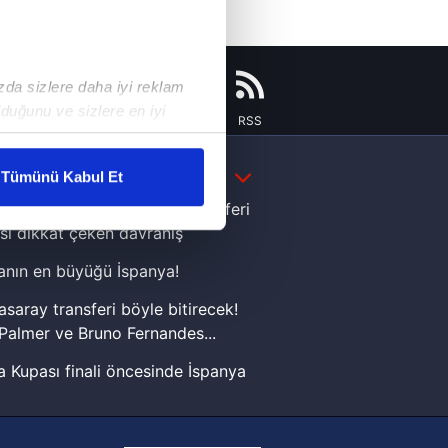
ızda sizlere daha iyi reklam
duğunu ve sizlere en iyi
Instagram
Flipboard
Youtube
RSS
liyetlerimizi karşılamak
DAHA FAZLA
Tümünü Kabul Et
ar gösterilmeyecektir."
e Yamal'dan Dünya Kupası zaferi
sı dikkat çeken davranış
çerezler kullanılmaktadır. Bu
nın en büyüğü İspanya!
u hizmetlerinin sunulması
i ve sizlere yönelik
asaray transferi böyle bitirecek!
nılacaktır.
Palmer ve Bruno Fernandes...
 Kupası finali öncesinde İspanya
kin detaylı bilgi için Ayarlar
sinde can sıkan gelişme!
FIFA Dünya Kupası'nı kazanana
ak ve sitemizde ilgili