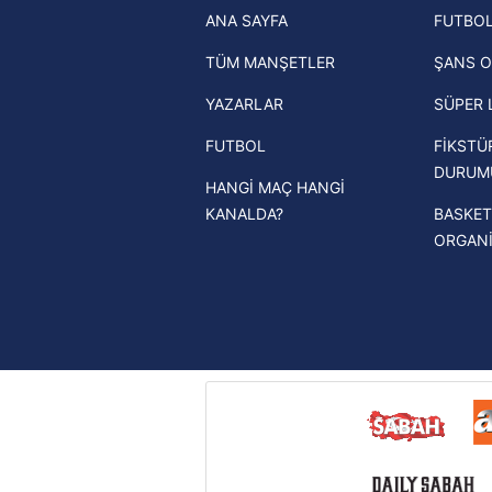
ANA SAYFA
FUTBOL
haberleri
mevzuata uygun olarak kullanılan
TÜM MANŞETLER
ŞANS O
Trendyol Süper Lig haberleri
YAZARLAR
SÜPER 
Ziraat Türkiye Kupası haberleri
FUTBOL
FİKSTÜ
UEFA Şampiyonlar Ligi haberleri
DURUM
HANGİ MAÇ HANGİ
UEFA Avrupa Ligi haberleri
KANALDA?
BASKET
UEFA Konferans Ligi haberleri
ORGAN