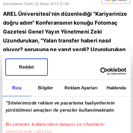
Güncelleme Tarihi: 22 Nisan 2013 21:38
AREL Üniversitesi'nin düzenlediği "Kariyerinize
doğru adım" Konferansının konuğu Fotomaç
Gazetesi Genel Yayın Yönetmeni Zeki
Uzundurukan, "Yalan transfer haberi nasıl
oluyor? sorusuna ne yanıt verdi? Uzundurukan
Fenerbahçe'nin Benfica karşısındaki şansı ne?
Kulüplerin başarısı Milli Takımımıza neden
Reddet
yansımıyor? Sorularına da ilginç yanıtlar verdi.
AREL Üniversitesi öğrencileri Sabah ve
Rıza
Bilgiler
Reklam Ayarları
Hakkında
Fotomaç'ın stantını gezip Fotomaç hakkında
ilginç yorumlar yaptılar... Mutlaka izleyiniz.
"Sitelerimizde reklam ve pazarlama faaliyetlerinin
yürütülmesi amaçları ile çerezler kullanılmaktadır.
Kamera: Serhan Çifdalöz, Hazırlayan: Yılmaz
Şenol
Bu çerezler, kullanıcıların tarayıcı ve cihazlarını
tanımlayarak çalışırlar.