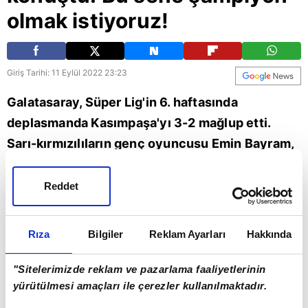
olmak istiyoruz!
Giriş Tarihi: 11 Eylül 2022 23:23
Galatasaray, Süper Lig'in 6. haftasında
deplasmanda Kasımpaşa'yı 3-2 mağlup etti.
Sarı-kırmızılıların genç oyuncusu Emin Bayram,
mücadelenin ardından açıklamalarda bulundu.
Emin Bayram, "Hoca görev verdiği sürece
Reddet
elimden geleni yapacağım. Taraftarımıza ayrıca
teşekkür etmek istiyorum. Bizi her yerde
Rıza
Bilgiler
Reklam Ayarları
Hakkında
destekliyorlar, böyle devam etsinler biz bu sene
şampiyon olmak istiyoruz." dedi.
"Sitelerimizde reklam ve pazarlama faaliyetlerinin
yürütülmesi amaçları ile çerezler kullanılmaktadır.