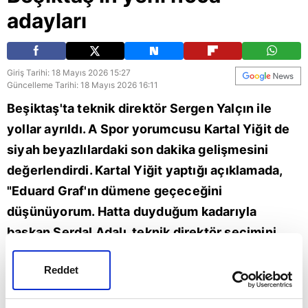
adayları
Giriş Tarihi: 18 Mayıs 2026 15:27
Güncelleme Tarihi: 18 Mayıs 2026 16:11
Beşiktaş'ta teknik direktör Sergen Yalçın ile
yollar ayrıldı. A Spor yorumcusu Kartal Yiğit de
siyah beyazlılardaki son dakika gelişmesini
değerlendirdi. Kartal Yiğit yaptığı açıklamada,
"Eduard Graf'ın dümene geçeceğini
düşünüyorum. Hatta duyduğum kadarıyla
başkan Serdal Adalı, teknik direktör seçimini
Eduard Graf'a bırakacak. Dino Toppmöller,
Reddet
Beşiktaş'ta teknik direktörlük görevi için en
güçlü aday. Beşiktaş UEFA Avrupa Ligi'ne