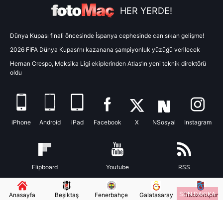
Metnimizi
ziyaret edebilirsiniz.
HER YERDE!
6698 sayılı Kişisel Verilerin Korunması Kanunu uyarınca
Dünya Kupası finali öncesinde İspanya cephesinde can sıkan gelişme!
hazırlanmış Aydınlatma Metnimizi okumak ve sitemizde
2026 FIFA Dünya Kupası’nı kazanana şampiyonluk yüzüğü verilecek
ilgili mevzuata uygun olarak kullanılan çerezlerle ilgili bilgi
Hernan Crespo, Meksika Ligi ekiplerinden Atlas’ın yeni teknik direktörü
almak için lütfen
tıklayınız
.
oldu
iPhone
Android
iPad
Facebook
X
NSosyal
Instagram
Flipboard
Youtube
RSS
SON DAKİKA
Anasayfa
Beşiktaş
Fenerbahçe
Galatasaray
Trabzonspor