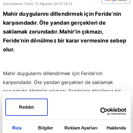
Güncelleme Tarihi: 15 Ağustos 2013 14:13
Mahir duygularını dillendirmek için Feride’nin
karşısındadır. Öte yandan gerçekleri de
saklamak zorundadır. Mahir’in çıkmazı,
Feride’nin dönülmez bir karar vermesine sebep
olur.
Mahir duygularını dillendirmek için Feride'nin
karşısındadır. Öte yandan gerçekleri de saklamak
zorundadır. Mahir'in çıkmazı, Feride'nin dönülmez bir
karar vermesine sebep olur.
Reddet
Duruşmaya saatler kala herkes kozlarını oynamaya
başlar. Mahir Serra'nın kaybolan ifadesinin peşine düşer.
Turgut ise Nazif'i çapraz ateşe alır. Hapishanede Nazif'e
Rıza
Bilgiler
Reklam Ayarları
Hakkında