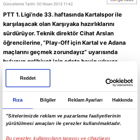
Güncelleme Tarihi: 30 Nisan 2013 11:42
PTT 1. Ligi’nde 33. haftasında Kartalspor ile
karşılaşacak olan Karşıyaka hazırlıklarını
sürdürüyor. Teknik direktör Cihat Arslan
öğrencilerine, “Play-Off için Kartal ve Adana
maçlarını geçmek zorundayız” uyarısında
bulunup galibiyet için adeta beyin yıkıyor.
Takımın en golcüsü Banahene ve Onur’un
Reddet
röportaj görüntüleri ni Karşıyaka ‘nın antrenman
görüntüleri eşliğinde sizlere sunduk. PTT 1.
Lig’de haftanın maç proğramı ve gol krallığında
Rıza
Bilgiler
Reklam Ayarları
Hakkında
ilk 4 sıra… Hazırlayan: Yılmaz ŞENOL
"Sitelerimizde reklam ve pazarlama faaliyetlerinin
yürütülmesi amaçları ile çerezler kullanılmaktadır.
Bu çerezler, kullanıcıların tarayıcı ve cihazlarını