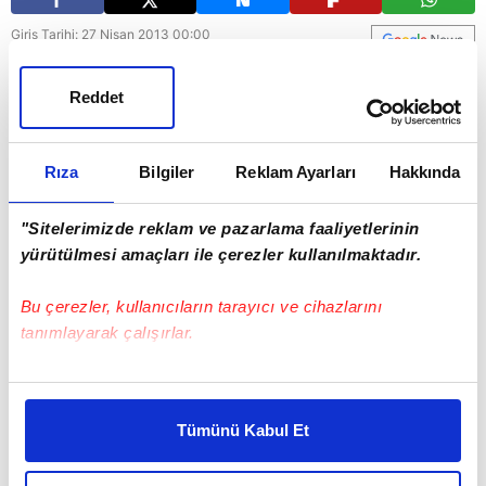
Giriş Tarihi: 27 Nisan 2013 00:00
Güncelleme Tarihi: 27 Nisan 2013 13:17
Reddet
Rıza
Bilgiler
Reklam Ayarları
Hakkında
"Sitelerimizde reklam ve pazarlama faaliyetlerinin
yürütülmesi amaçları ile çerezler kullanılmaktadır.
Bu çerezler, kullanıcıların tarayıcı ve cihazlarını
tanımlayarak çalışırlar.
Bu çerezlere izin vermeniz halinde sizlere özel
kişiselleştirilmiş reklamlar sunabilir, sayfalarımızda sizlere
Tümünü Kabul Et
daha iyi reklam deneyimi yaşatabiliriz. Bunu yaparken
amacımızın size daha iyi bir reklam deneyimi sunmak