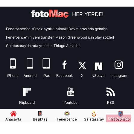
toplumu hizmetlerinin sunulması amacıyla
HER YERDE!
kullanılmaktadır. Diğer çerezler, sitemizin daha işlevsel
kılınması ve kişiselleştirilmesi ve sizlere yönelik
reklam/pazarlama faaliyetlerinin yapılması, amaçlarıyla
Fenerbahçe’de sürpriz ayrılık ihtimali! Devre arasında gelmişti
sınırlı olarak açık rızanız dahilinde kullanılacaktır.
Fenerbahçe’nin yeni transferi Mason Greenwood için olay sözler!
Galatasaray’da rota yeniden Thiago Almada!
Çerezlere ilişkin tercihlerinizi aşağıda yer alan panel
vasıtasıyla belirleyebilirsiniz. Çerezlere ilişkin detaylı bilgi
için Ayarlar butonuna tıklayabilir,
Çerez Bilgilendirme
Metnimizi
ziyaret edebilirsiniz.
iPhone
Android
iPad
Facebook
X
NSosyal
Instagram
6698 sayılı Kişisel Verilerin Korunması Kanunu uyarınca
hazırlanmış Aydınlatma Metnimizi okumak ve sitemizde
ilgili mevzuata uygun olarak kullanılan çerezlerle ilgili bilgi
Flipboard
Youtube
RSS
almak için lütfen
tıklayınız
.
SON DAKİKA
Anasayfa
Beşiktaş
Fenerbahçe
Galatasaray
Trabzonspor