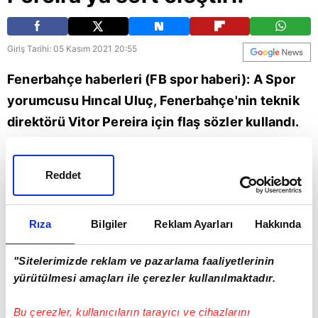
Giriş Tarihi: 05 Kasım 2021 20:55
Fenerbahçe haberleri (FB spor haberi): A Spor
yorumcusu Hıncal Uluç, Fenerbahçe'nin teknik
direktörü Vitor Pereira için flaş sözler kullandı.
Uluç, "Dünyada 3'lü futbola, hücum futboluna
dönüş var. Pereira onu oynatmaya gelmiş ve
Reddet
ben 'Sabredin' dedim. Daha sonrasında Pereira
adam seçimlerinde medyanın etkisinde kalmaya
Rıza
Bilgiler
Reklam Ayarları
Hakkında
başladı." dedi.
"Sitelerimizde reklam ve pazarlama faaliyetlerinin
Spor
Vitor Pereira
Pereira
yürütülmesi amaçları ile çerezler kullanılmaktadır.
Bu çerezler, kullanıcıların tarayıcı ve cihazlarını