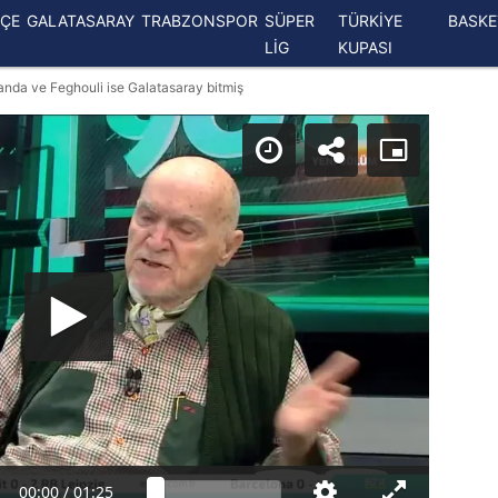
ÇE
GALATASARAY
TRABZONSPOR
SÜPER
TÜRKİYE
BASK
LİG
KUPASI
handa ve Feghouli ise Galatasaray bitmiş
00:00
/
01:25