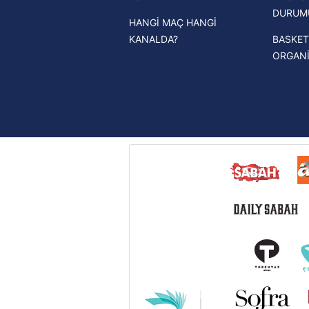
DURUM
HANGİ MAÇ HANGİ
UEFA Avrupa Ligi haberleri
KANALDA?
BASKET
UEFA Konferans Ligi haberleri
ORGAN