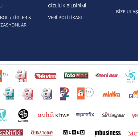
oldu!
U
GİZLİLİK BİLDİRİMİ
BİZE ULAŞ
BOL / LİGLER &
VERİ POLİTİKASI
İZASYONLAR