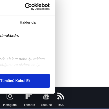
Hakkında
ılmaktadır.
ızda sizlere daha iyi reklam
duğunu ve sizlere en iyi
liyetlerimizi karşılamak
Tümünü Kabul Et
ar gösterilmeyecektir."
çerezler kullanılmaktadır. Bu
Instagram
Flipboard
Youtube
RSS
u hizmetlerinin sunulması