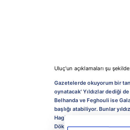
Uluç'un açıklamaları şu şekilde
Gazetelerde okuyorum bir tane
oynatacak' Yıldızlar dediği de
Belhanda ve Feghouli ise Gal
başlığı atabiliyor. Bunlar yıld
Hagi'yi, Popescu'yu bırak Türki
Dökülen van Persie için bile 