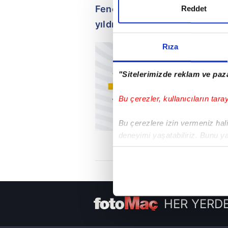
Fenerbahçe'ye geldiği zaman 
Reddet
yıldızdı. Feghouli ile Belhand
Rıza
"Sitelerimizde reklam ve paza
Bu çerezler, kullanıcıların tara
Bu çerezlere izin vermeniz halin
deneyimi yaşatabiliriz. Bunu y
içerikleri sunabilmek adına el
noktasında tek gelir kalemimiz 
Her halükârda, kullanıcılar, bu 
HER YERDE
Sizlere daha iyi bir hizmet sun
çerezler vasıtasıyla çeşitli kiş