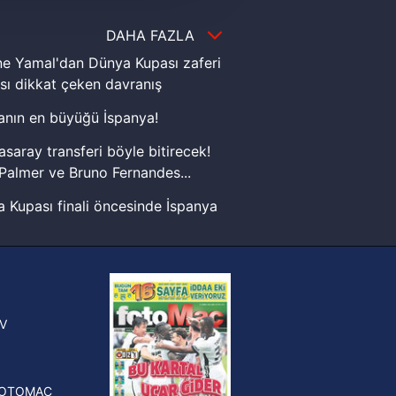
i ve sizlere yönelik
nılacaktır.
DAHA FAZLA
e Yamal'dan Dünya Kupası zaferi
kin detaylı bilgi için Ayarlar
sı dikkat çeken davranış
nın en büyüğü İspanya!
ak ve sitemizde ilgili
asaray transferi böyle bitirecek!
Palmer ve Bruno Fernandes...
 Kupası finali öncesinde İspanya
sinde can sıkan gelişme!
FIFA Dünya Kupası'nı kazanana
yonluk yüzüğü verilecek
n Crespo, Meksika Ligi
V
erinden Atlas'ın yeni teknik
törü oldu
FOTOMAÇ