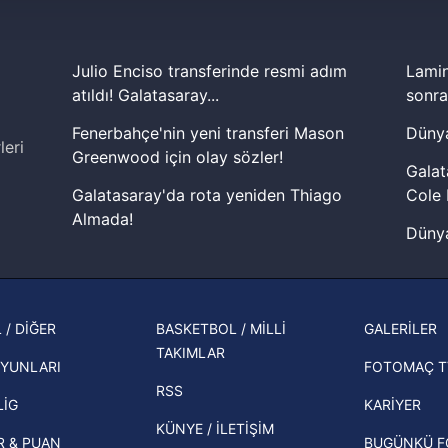
 çerezler, sitemizin daha işlevsel kılınması ve kişiselleştirilmes
 yapılması, amaçlarıyla sınırlı olarak açık rızanız dahilinde kulla
Julio Enciso transferinde resmi adım
Lamin
aşağıda yer alan panel vasıtasıyla belirleyebilirsiniz. Çerezlere iliş
atıldı! Galatasaray...
sonra
lgilendirme Metnimizi
ziyaret edebilirsiniz.
Fenerbahçe'nin yeni transferi Mason
Dünya
leri
Korunması Kanunu uyarınca hazırlanmış Aydınlatma Metnimizi okum
Greenwood için olay sözler!
Galat
 çerezlerle ilgili bilgi almak için lütfen
tıklayınız
.
Galatasaray'da rota yeniden Thiago
Cole 
Almada!
Dünya
Fenerbahçe'nin Şampiyonlar Ligi'nde
cephe
muhtemel rakibi belli oldu! Gornik
2026 
Zabrze'yi elerlerse...
şampi
 / DİĞER
BASKETBOL / MİLLİ
GALERİLER
İspanya-Arjantin finalinin ardından dış
TAKIMLAR
Herna
basından gündem olan manşetler!
YUNLARI
FOTOMAÇ T
ekipl
RSS
Beşiktaş'ın UEFA Avrupa Ligi'nde 3. Ön
direk
LİG
KARİYER
Eleme Turu muhtemel rakipleri belli
KÜNYE / İLETİŞİM
R & PUAN
BUGÜNKÜ 