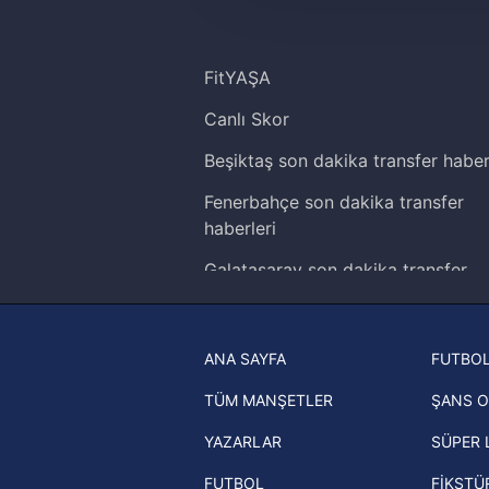
amacıyla kullanılmaktadır. Diğer
reklam/pazarlama faaliyetlerinin
FitYAŞA
Çerezlere ilişkin tercihlerinizi 
butonuna tıklayabilir,
Çerez Bi
Canlı Skor
Beşiktaş son dakika transfer haber
6698 sayılı Kişisel Verilerin 
mevzuata uygun olarak kullanılan
Fenerbahçe son dakika transfer
haberleri
Galatasaray son dakika transfer
haberleri
Trabzonspor son dakika transfer
ANA SAYFA
FUTBOL
haberleri
TÜM MANŞETLER
ŞANS O
Trendyol Süper Lig haberleri
YAZARLAR
SÜPER 
Ziraat Türkiye Kupası haberleri
FUTBOL
FİKSTÜ
UEFA Şampiyonlar Ligi haberleri