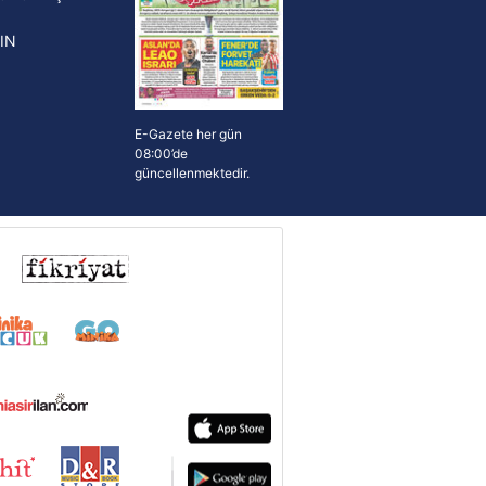
IN
E-Gazete her gün
08:00’de
güncellenmektedir.