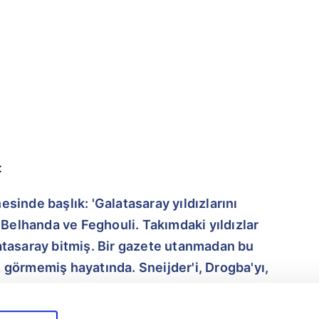
:
sinde başlık: 'Galatasaray yıldızlarını
 Belhanda ve Feghouli. Takımdaki yıldızlar
atasaray bitmiş. Bir gazete utanmadan bu
ız görmemiş hayatında. Sneijder'i, Drogba'yı,
ye'nin yetiştirdiği yıldızlara hakaret.
deseler eyvallah çünkü adam yıldızdı.