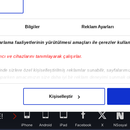
iyi oynamıyordu ama yıldızdı. Anelka
a ne zaman yıldız oldu?
Bilgiler
Reklam Ayarları
rlama faaliyetlerinin yürütülmesi amaçları ile çerezler kullan
yıcı ve cihazlarını tanımlayarak çalışırlar.
de sizlere özel kişiselleştirilmiş reklamlar sunabilir, sayfalarım
aparken amacımızın size daha iyi bir reklam deneyimi sunmak ol
imizden gelen çabayı gösterdiğimizi ve bu noktada, reklamların ma
olduğunu sizlere hatırlatmak isteriz.
Kişiselleştir
çerezlere izin vermedikleri takdirde, kullanıcılara hedefli reklaml
!
abilmek için İnternet Sitemizde kendimize ve üçüncü kişilere ait 
iPhone
Android
iPad
Facebook
X
NSosyal
isel verileriniz işlenmekte olup gerekli olan çerezler bilgi toplum