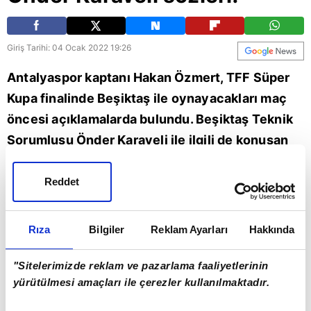
Giriş Tarihi: 04 Ocak 2022 19:26
Antalyaspor kaptanı Hakan Özmert, TFF Süper
Kupa finalinde Beşiktaş ile oynayacakları maç
öncesi açıklamalarda bulundu. Beşiktaş Teknik
Sorumlusu Önder Karaveli ile ilgili de konuşan
tecrübeli futbolcu, "Başakşehir'de oynadığım
dönemde Önder Hoca, Başakşehir'de
Reddet
antrenördü. Kendisinde kariyerinde başarılar
diliyorum, umarım başarılı olur." ifadelerini
Rıza
Bilgiler
Reklam Ayarları
Hakkında
kullandı.
"Sitelerimizde reklam ve pazarlama faaliyetlerinin
Futbol
Beşiktaş
yürütülmesi amaçları ile çerezler kullanılmaktadır.