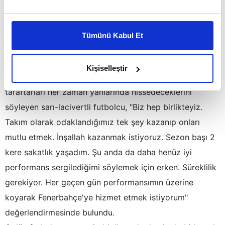
önümüze bakıp iyi sonuçlar almamız gerekiyor"
Bu çerezlere izin vermeniz halinde sizlere özel
açıklamasında bulundu.
kişiselleştirilmiş reklamlar sunabilir, sayfalarımızda sizlere
Tümünü Kabul Et
daha iyi reklam deneyimi yaşatabiliriz. Bunu yaparken
"Takım olarak odaklandığımız tek şey kazanıp
amacımızın size daha iyi bir reklam deneyimi sunmak
taraftarlarımızı mutlu etmek"
olduğunu ve sizlere en iyi içerikleri sunabilmek adına
Kişiselleştir
elimizden gelen çabayı gösterdiğimizi ve bu noktada,
Deplasmanda oynayacakları Galatasaray derbisinde
reklamların maliyetlerimizi karşılamak noktasında tek gelir
taraftarları her zaman yanlarında hissedeceklerini
kalemimiz olduğunu sizlere hatırlatmak isteriz.
söyleyen sarı-lacivertli futbolcu, "Biz hep birlikteyiz.
Takım olarak odaklandığımız tek şey kazanıp onları
Her halükârda, kullanıcılar, bu çerezlere izin vermedikleri
takdirde, kullanıcılara hedefli reklamlar
mutlu etmek. İnşallah kazanmak istiyoruz. Sezon başı 2
gösterilmeyecektir."
kere sakatlık yaşadım. Şu anda da daha henüz iyi
performans sergilediğimi söylemek için erken. Süreklilik
Sizlere daha iyi bir hizmet sunabilmek için İnternet
gerekiyor. Her geçen gün performansımın üzerine
Sitemizde kendimize ve üçüncü kişilere ait çerezler
kullanılmaktadır. Bu çerezler vasıtasıyla çeşitli kişisel
koyarak Fenerbahçe'ye hizmet etmek istiyorum"
verileriniz işlenmekte olup gerekli olan çerezler bilgi
değerlendirmesinde bulundu.
toplumu hizmetlerinin sunulması amacıyla