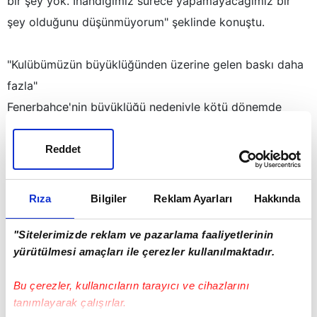
bir şey yok. İnandığımız sürece yapamayacağımız bir
şey olduğunu düşünmüyorum" şeklinde konuştu.
"Kulübümüzün büyüklüğünden üzerine gelen baskı daha
fazla"
Fenerbahçe'nin büyüklüğü nedeniyle kötü dönemde
baskının daha fazla oluşturulduğunu aktaran Mert Hakan
Yandaş, "Bizler zaten işlerin iyi ya da kötü gittiğinin
Reddet
farkındayız. İşler olumlu gitmedi evet ama bu kadar
abartılacak bir şey olduğunu düşünmüyorum.
Rıza
Bilgiler
Reklam Ayarları
Hakkında
Fenerbahçe'nin üzerine daha fazla geliniyor.
Kulübümüzün büyüklüğünden üzerine gelen baskı daha
"Sitelerimizde reklam ve pazarlama faaliyetlerinin
yürütülmesi amaçları ile çerezler kullanılmaktadır.
fazla. Bunu içeride kendimiz halletmemiz lazım.
Taraftarlarımız üzülüp sitem edebilir bu normal ama
Bu çerezler, kullanıcıların tarayıcı ve cihazlarını
futbolun doğasında bunlar da var. Olumlu eleştirileri alıp
tanımlayarak çalışırlar.