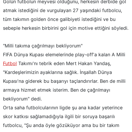
Golün futbolun meyvesi olduğunu, herkesin derbide gol
kullanılmaktadır. Diğer çerezler, sitemizin daha işlevsel
atmak istediğini de vurgulayan 27 yaşındaki futbolcu,
kılınması ve kişiselleştirilmesi ve sizlere yönelik
reklam/pazarlama faaliyetlerinin yapılması, amaçlarıyla
tüm takımın golden önce galibiyeti istediğini ve bu
sınırlı olarak açık rızanız dahilinde kullanılacaktır.
sebeple herkesin birbirini gol için motive ettiğini söyledi.
Çerezlere ilişkin tercihlerinizi aşağıda yer alan panel
"Milli takıma çağrılmayı bekliyorum"
vasıtasıyla belirleyebilirsiniz. Çerezlere ilişkin detaylı bilgi
için Ayarlar butonuna tıklayabilir,
Çerez Bilgilendirme
FIFA Dünya Kupası elemelerinde play-off'a kalan A Milli
Metnimizi
ziyaret edebilirsiniz.
Futbol
Takımı'nı tebrik eden Mert Hakan Yandaş,
"Kardeşlerimizin ayaklarına sağlık. İnşallah Dünya
6698 sayılı Kişisel Verilerin Korunması Kanunu uyarınca
Kupası'na giderek bu başarıyı taçlandırırlar. Ben de milli
hazırlanmış Aydınlatma Metnimizi okumak ve sitemizde
ilgili mevzuata uygun olarak kullanılan çerezlerle ilgili bilgi
armaya hizmet etmek isterim. Ben de çağrılmayı
almak için lütfen
tıklayınız
.
bekliyorum" dedi.
Orta saha futbolcularının ligde şu ana kadar yeterince
skor katkısı sağlamadığıyla ilgili bir soruya başarılı
futbolcu, "Şu anda öyle gözüküyor ama bu bir takım