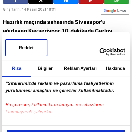
Giriş Tarihi: 14 Kasım 2021 18:01
Hazırlık maçında sahasında Sivasspor'u
ağırlayan Kayserispor, 10. dakikada Carlos
Mane'nin attığı golle 1-0 öne geçti.
Reddet
Sivasspor
Kayserispor
Rıza
Bilgiler
Reklam Ayarları
Hakkında
"Sitelerimizde reklam ve pazarlama faaliyetlerinin
yürütülmesi amaçları ile çerezler kullanılmaktadır.
Bu çerezler, kullanıcıların tarayıcı ve cihazlarını
tanımlayarak çalışırlar.
Bu çerezlere izin vermeniz halinde sizlere özel