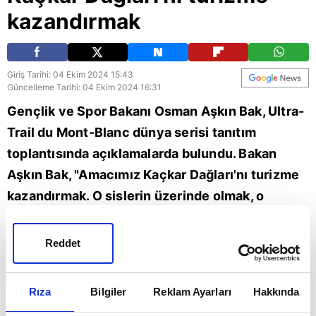
kazandırmak
Giriş Tarihi: 04 Ekim 2024 15:43
Güncelleme Tarihi: 04 Ekim 2024 16:31
Gençlik ve Spor Bakanı Osman Aşkın Bak, Ultra-
Trail du Mont-Blanc dünya serisi tanıtım
toplantısında açıklamalarda bulundu. Bakan
Aşkın Bak, "Amacımız Kaçkar Dağları'nı turizme
kazandırmak. O sislerin üzerinde olmak, o
zirvelerde yer almak adrenalin açısından da
büyük keyif verecek. Aynı zamanda bu parkurda
Reddet
yer alacak sporcuları takip etmek de ayrı bir
heyecan olacak. Bu organizasyonun Rize'de yer
Rıza
Bilgiler
Reklam Ayarları
Hakkında
alması ayrı bir heyecan olacak. Hayırlı uğurlu