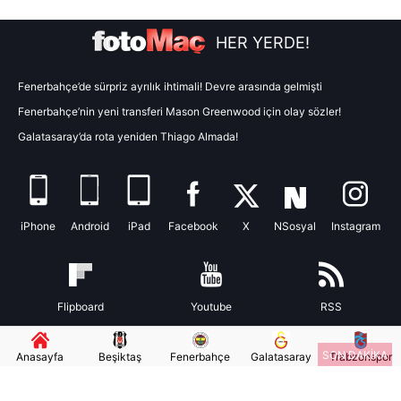
toplumu hizmetlerinin sunulması amacıyla
HER YERDE!
kullanılmaktadır. Diğer çerezler, sitemizin daha işlevsel
kılınması ve kişiselleştirilmesi ve sizlere yönelik
reklam/pazarlama faaliyetlerinin yapılması, amaçlarıyla
Fenerbahçe’de sürpriz ayrılık ihtimali! Devre arasında gelmişti
sınırlı olarak açık rızanız dahilinde kullanılacaktır.
Fenerbahçe’nin yeni transferi Mason Greenwood için olay sözler!
Galatasaray’da rota yeniden Thiago Almada!
Çerezlere ilişkin tercihlerinizi aşağıda yer alan panel
vasıtasıyla belirleyebilirsiniz. Çerezlere ilişkin detaylı bilgi
için Ayarlar butonuna tıklayabilir,
Çerez Bilgilendirme
Metnimizi
ziyaret edebilirsiniz.
iPhone
Android
iPad
Facebook
X
NSosyal
Instagram
6698 sayılı Kişisel Verilerin Korunması Kanunu uyarınca
hazırlanmış Aydınlatma Metnimizi okumak ve sitemizde
ilgili mevzuata uygun olarak kullanılan çerezlerle ilgili bilgi
Flipboard
Youtube
RSS
almak için lütfen
tıklayınız
.
SON DAKİKA
Anasayfa
Beşiktaş
Fenerbahçe
Galatasaray
Trabzonspor