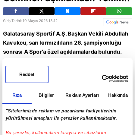
Giriş Tarihi: 10 Mayıs 2026 13:12
Galatasaray Sportif A.Ş. Başkan Vekili Abdullah
Kavukcu, sarı kırmızılıların 26. şampiyonluğu
sonrası A Spor'a özel açıklamalarda bulundu.
Kavukcu, sarı kırmızılıların yıldız golcüsü Victor
Osimhen hakkında çarpıcı ifadeler kullandı.
Reddet
Kavukcu, Nijeryalı forvete teklif olup olmadığına
açıklık getirdi. İşte o sözler... | Son dakika
Rıza
Bilgiler
Reklam Ayarları
Hakkında
Galatasaray haberleri (GS Spor haberi)
"Sitelerimizde reklam ve pazarlama faaliyetlerinin
Spor
Galatasaray
yürütülmesi amaçları ile çerezler kullanılmaktadır.
Bu çerezler, kullanıcıların tarayıcı ve cihazlarını