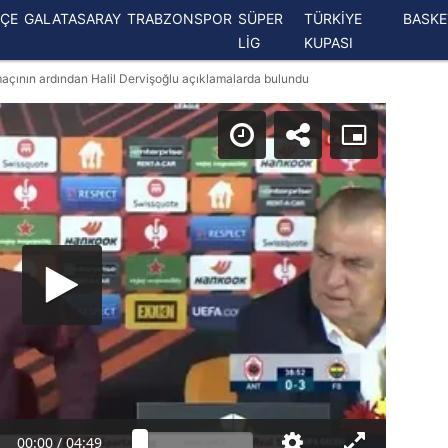
ÇE
GALATASARAY
TRABZONSPOR
SÜPER
TÜRKİYE
BASK
LİG
KUPASI
çının ardından Halil Dervişoğlu açıklamalarda bulundu
00:00
/
04:49