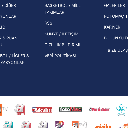
şampi
Zabrze'yi elerlerse...
 / DİĞER
BASKETBOL / MİLLİ
GALERİLER
 çerezlerle ilgili bilgi almak için lütfen
tıklayınız
.
TAKIMLAR
Herna
İspanya-Arjantin finalinin ardından dış
YUNLARI
FOTOMAÇ T
ekipl
basından gündem olan manşetler!
RSS
direk
LİG
KARİYER
Beşiktaş'ın UEFA Avrupa Ligi'nde 3. Ön
KÜNYE / İLETİŞİM
R & PUAN
BUGÜNKÜ 
Eleme Turu muhtemel rakipleri belli
U
GİZLİLİK BİLDİRİMİ
oldu!
BİZE ULAŞ
BOL / LİGLER &
VERİ POLİTİKASI
İZASYONLAR