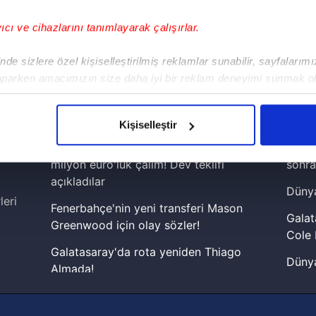
yıcı ve cihazlarını tanımlayarak çalışırlar.
!
de sizlere özel kişiselleştirilmiş reklamlar sunabilir, sayfalarım
aparken amacımızın size daha iyi bir reklam deneyimi sunmak ol
iPhone
Android
iPad
Facebook
X
NSosyal
imizden gelen çabayı gösterdiğimizi ve bu noktada, reklamların ma
olduğunu sizlere hatırlatmak isteriz.
Kişiselleştir
çerezlere izin vermedikleri takdirde, kullanıcılara hedefli reklaml
Fenerbahçe'den Galatasaray'a 60
Lamin
milyon euro'luk çalım! Dev teklifi
sonra
abilmek için İnternet Sitemizde kendimize ve üçüncü kişilere ait 
açıkladılar
Dünya
isel verileriniz işlenmekte olup gerekli olan çerezler bilgi toplum
leri
Fenerbahçe'nin yeni transferi Mason
 çerezler, sitemizin daha işlevsel kılınması ve kişiselleştirilmes
Galat
Greenwood için olay sözler!
 yapılması, amaçlarıyla sınırlı olarak açık rızanız dahilinde kulla
Cole 
Galatasaray'da rota yeniden Thiago
Dünya
aşağıda yer alan panel vasıtasıyla belirleyebilirsiniz. Çerezlere iliş
Almada!
cephe
lgilendirme Metnimizi
ziyaret edebilirsiniz.
Fenerbahçe'nin Şampiyonlar Ligi'nde
2026 
muhtemel rakibi belli oldu! Gornik
Korunması Kanunu uyarınca hazırlanmış Aydınlatma Metnimizi okum