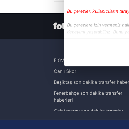
Bu çerezler, kullanıcıların tara
HER YERDE
Bu çerezlere izin vermeniz halin
deneyimi yaşatabiliriz. Bunu y
içerikleri sunabilmek adına el
noktasında tek gelir kalemimiz 
Her halükârda, kullanıcılar, bu 
FitYAŞA
Canlı Skor
Sizlere daha iyi bir hizmet sun
çerezler vasıtasıyla çeşitli kiş
Beşiktaş son dakika transfer haber
amacıyla kullanılmaktadır. Diğer
Fenerbahçe son dakika transfer
reklam/pazarlama faaliyetlerinin
haberleri
Çerezlere ilişkin tercihlerinizi 
Galatasaray son dakika transfer
butonuna tıklayabilir,
Çerez Bi
haberleri
Trabzonspor son dakika transfer
6698 sayılı Kişisel Verilerin 