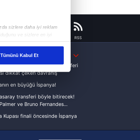
ızda sizlere daha iyi reklam
duğunu ve sizlere en iyi
Instagram
Flipboard
Youtube
RSS
liyetlerimizi karşılamak
DAHA FAZLA
Tümünü Kabul Et
ar gösterilmeyecektir."
e Yamal'dan Dünya Kupası zaferi
sı dikkat çeken davranış
çerezler kullanılmaktadır. Bu
nın en büyüğü İspanya!
u hizmetlerinin sunulması
i ve sizlere yönelik
asaray transferi böyle bitirecek!
nılacaktır.
Palmer ve Bruno Fernandes...
 Kupası finali öncesinde İspanya
kin detaylı bilgi için Ayarlar
sinde can sıkan gelişme!
FIFA Dünya Kupası'nı kazanana
ak ve sitemizde ilgili