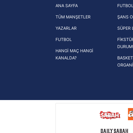
ANA SAYFA
FUTBOL
haberleri
mevzuata uygun olarak kullanılan
TÜM MANŞETLER
ŞANS O
Trendyol Süper Lig haberleri
YAZARLAR
SÜPER 
Ziraat Türkiye Kupası haberleri
FUTBOL
FİKSTÜ
UEFA Şampiyonlar Ligi haberleri
DURUM
HANGİ MAÇ HANGİ
UEFA Avrupa Ligi haberleri
KANALDA?
BASKET
UEFA Konferans Ligi haberleri
ORGAN