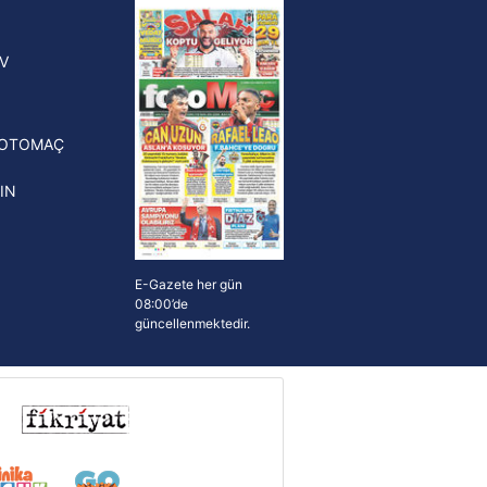
yonluk yüzüğü verilecek
n Crespo, Meksika Ligi
V
erinden Atlas'ın yeni teknik
törü oldu
FOTOMAÇ
IN
E-Gazete her gün
08:00’de
güncellenmektedir.