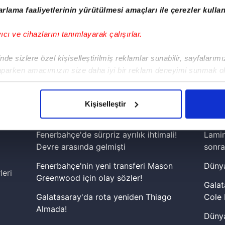
rlama faaliyetlerinin yürütülmesi amaçları ile çerezler kullan
yıcı ve cihazlarını tanımlayarak çalışırlar.
de sizlere özel kişiselleştirilmiş reklamlar sunabilir, sayfalarım
aparken amacımızın size daha iyi bir reklam deneyimi sunmak ol
!
imizden gelen çabayı gösterdiğimizi ve bu noktada, reklamların ma
iPhone
Android
iPad
Facebook
X
NSosyal
olduğunu sizlere hatırlatmak isteriz.
Kişiselleştir
çerezlere izin vermedikleri takdirde, kullanıcılara hedefli reklaml
Fenerbahçe'de sürpriz ayrılık ihtimali!
Lamin
abilmek için İnternet Sitemizde kendimize ve üçüncü kişilere ait 
Devre arasında gelmişti
sonra
isel verileriniz işlenmekte olup gerekli olan çerezler bilgi toplum
Fenerbahçe'nin yeni transferi Mason
Dünya
 çerezler, sitemizin daha işlevsel kılınması ve kişiselleştirilmes
leri
Greenwood için olay sözler!
 yapılması, amaçlarıyla sınırlı olarak açık rızanız dahilinde kulla
Galat
Galatasaray'da rota yeniden Thiago
Cole 
aşağıda yer alan panel vasıtasıyla belirleyebilirsiniz. Çerezlere iliş
Almada!
lgilendirme Metnimizi
ziyaret edebilirsiniz.
Dünya