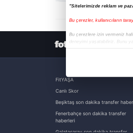
"Sitelerimizde reklam ve paza
Bu çerezler, kullanıcıların tara
Bu çerezlere izin vermeniz halin
deneyimi yaşatabiliriz. Bunu y
HER YERDE
içerikleri sunabilmek adına el
noktasında tek gelir kalemimiz 
Her halükârda, kullanıcılar, bu 
FitYAŞA
Sizlere daha iyi bir hizmet sun
Canlı Skor
çerezler vasıtasıyla çeşitli kiş
amacıyla kullanılmaktadır. Diğer
Beşiktaş son dakika transfer haber
reklam/pazarlama faaliyetlerinin
Fenerbahçe son dakika transfer
Çerezlere ilişkin tercihlerinizi 
haberleri
butonuna tıklayabilir,
Çerez Bi
Galatasaray son dakika transfer