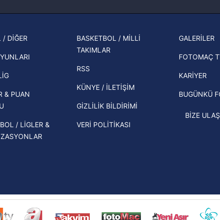
Fenerbahçe'nin Şampiyonlar Ligi'nde
cephe
Korunması Kanunu uyarınca hazırlanmış Aydınlatma Metnimizi okum
muhtemel rakibi belli oldu! Gornik
2026 
 çerezlerle ilgili bilgi almak için lütfen
tıklayınız
.
Zabrze'yi elerlerse...
şampi
 / DİĞER
BASKETBOL / MİLLİ
GALERİLER
İspanya-Arjantin finalinin ardından dış
TAKIMLAR
Herna
basından gündem olan manşetler!
YUNLARI
FOTOMAÇ T
ekipl
RSS
Beşiktaş'ın UEFA Avrupa Ligi'nde 3. Ön
direk
LİG
KARİYER
Eleme Turu muhtemel rakipleri belli
KÜNYE / İLETİŞİM
R & PUAN
BUGÜNKÜ 
oldu!
U
GİZLİLİK BİLDİRİMİ
BİZE ULAŞ
BOL / LİGLER &
VERİ POLİTİKASI
İZASYONLAR