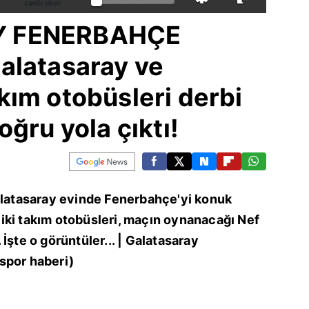
Y FENERBAHÇE
alatasaray ve
ım otobüsleri derbi
ğru yola çıktı!
Galatasaray evinde Fenerbahçe'yi konuk
iki takım otobüsleri, maçın oynanacağı Nef
İşte o görüntüler... | Galatasaray
spor haberi)