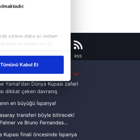
ılmaktadır.
ızda sizlere daha iyi reklam
duğunu ve sizlere en iyi
liyetlerimizi karşılamak
Instagram
Flipboard
Youtube
RSS
Tümünü Kabul Et
DAHA FAZLA
ar gösterilmeyecektir."
e Yamal'dan Dünya Kupası zaferi
çerezler kullanılmaktadır. Bu
sı dikkat çeken davranış
u hizmetlerinin sunulması
nın en büyüğü İspanya!
i ve sizlere yönelik
nılacaktır.
asaray transferi böyle bitirecek!
Palmer ve Bruno Fernandes...
kin detaylı bilgi için Ayarlar
 Kupası finali öncesinde İspanya