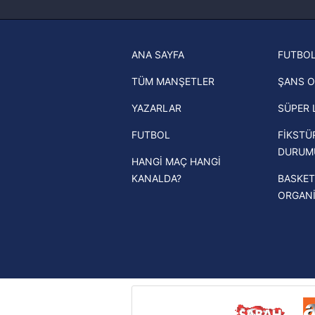
haberleri
6698 sayılı Kişisel Verilerin 
mevzuata uygun olarak kullanılan
Trabzonspor son dakika transfer
ANA SAYFA
FUTBOL
haberleri
TÜM MANŞETLER
ŞANS O
Trendyol Süper Lig haberleri
YAZARLAR
SÜPER 
Ziraat Türkiye Kupası haberleri
FUTBOL
FİKSTÜ
UEFA Şampiyonlar Ligi haberleri
DURUM
HANGİ MAÇ HANGİ
UEFA Avrupa Ligi haberleri
KANALDA?
BASKET
UEFA Konferans Ligi haberleri
ORGAN