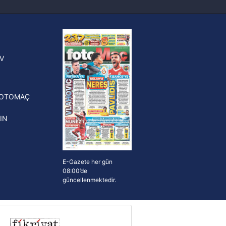
sinde can sıkan gelişme!
ak ve sitemizde ilgili
FIFA Dünya Kupası'nı kazanana
yonluk yüzüğü verilecek
n Crespo, Meksika Ligi
V
erinden Atlas'ın yeni teknik
törü oldu
FOTOMAÇ
IN
E-Gazete her gün
08:00’de
güncellenmektedir.