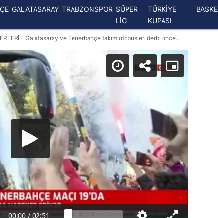
ÇE
GALATASARAY
TRABZONSPOR
SÜPER
TÜRKİYE
BASK
LİG
KUPASI
GALATASARAY FENERBAHÇE HABERLERİ - Galatasaray ve Fenerbahçe takım otobüsleri derbi öncesi stada doğru yola çıktı!
00:00
/
02:51