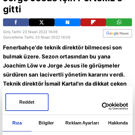
gitti
Giriş Tarihi: 23 Nisan 2022 16:06
Güncelleme Tarihi: 23 Nisan 2022 16:09
Fenerbahçe'de teknik direktör bilmecesi son
bulmak üzere. Sezon ortasından bu yana
Joachim Löw ve Jorge Jesus ile görüşmeler
sürdüren sarı lacivertli yönetim kararını verdi.
Teknik direktör İsmail Kartal'ın da dikkat çeken
performansına karşın Ali Koç ve yönetimi Jorge
Jesus için harekete geçti. Detayları A Spor
Reddet
muhabiri Ahmet Selim Kul aktardı. Kul, "Başkan
özel uçağıyla birlikte Lizbon'a doğru gidiyor.
Rıza
Bilgiler
Reklam Ayarları
Hakkında
Görüşmenin bu akşam olmasını bekliyoruz.