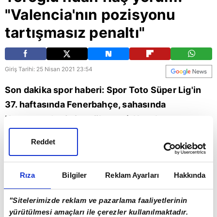
"Valencia'nın pozisyonu
tartışmasız penaltı"
Giriş Tarihi: 25 Nisan 2021 23:54
Son dakika spor haberi: Spor Toto Süper Lig'in
37. haftasında Fenerbahçe, sahasında
Kasımpaşa'yı 3-2 mağlup etti. Karşılaşmanın
ardından A Spor yorumcusu Erman
Reddet
Toroğlu, Valencia'nın yerde kaldığı pozisyonu
değerlendirdi. Pozisyon için Toroğlu, "Net
Rıza
Bilgiler
Reklam Ayarları
Hakkında
penaltı" ifadelerini kullandı. | Son dakika
Fenerbahçe haberleri
"Sitelerimizde reklam ve pazarlama faaliyetlerinin
yürütülmesi amaçları ile çerezler kullanılmaktadır.