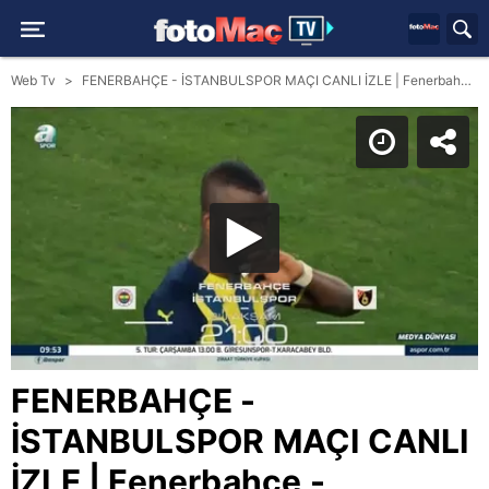
Web Tv
FENERBAHÇE - İSTANBULSPOR MAÇI CANLI İZLE | Fenerbahçe - İstanbulspor Ziraat Türkiye Kupası mücadelesi öncesi son durum! Karşılaşma ne zaman? Hangi kanalda? Saat kaçta?
FENERBAHÇE -
İSTANBULSPOR MAÇI CANLI
İZLE | Fenerbahçe -