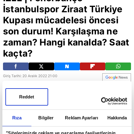
İstanbulspor Ziraat Türkiye
Kupası mücadelesi öncesi
son durum! Karşılaşma ne
zaman? Hangi kanalda? Saat
kaçta?
Giriş Tarihi: 20 Aralık 2022 21:00
FENERBAHÇE - İSTANBULSPOR CANLI İZLE |
Reddet
Fenerbahçe ile İstanbulspor, Ziraat Türkiye
Kupası 5. Tur maçında kozlarını paylaşıyor. Zorlu
mücadele 20 Aralık Salı günü saat 21:00'de
Rıza
Bilgiler
Reklam Ayarları
Hakkında
Ülker Stadyumu'da başlayacak. Karşılaşma A
Spor'dan naklen yayınlanacak. FENERBAHÇE -
"Sitelerimizde reklam ve pazarlama faaliyetlerinin