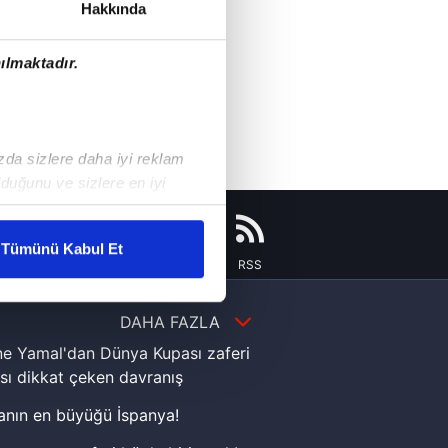
Hakkında
ılmaktadır.
ızda sizlere daha iyi reklam
duğunu ve sizlere en iyi
liyetlerimizi karşılamak
Tümünü Kabul Et
Instagram
Flipboard
Youtube
RSS
ar gösterilmeyecektir."
DAHA FAZLA
çerezler kullanılmaktadır. Bu
u hizmetlerinin sunulması
e Yamal'dan Dünya Kupası zaferi
i ve sizlere yönelik
sı dikkat çeken davranış
nılacaktır.
nın en büyüğü İspanya!
kin detaylı bilgi için Ayarlar