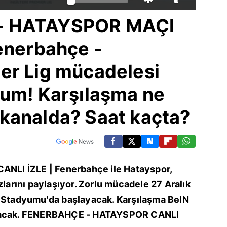
- HATAYSPOR MAÇI
enerbahçe -
er Lig mücadelesi
rum! Karşılaşma ne
kanalda? Saat kaçta?
LI İZLE | Fenerbahçe ile Hatayspor,
zlarını paylaşıyor. Zorlu mücadele 27 Aralık
r Stadyumu'da başlayacak. Karşılaşma BeIN
anacak. FENERBAHÇE - HATAYSPOR CANLI