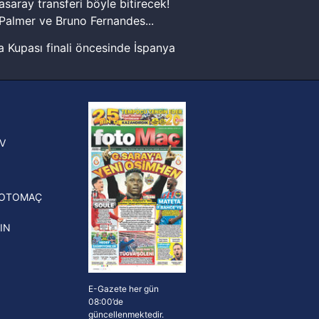
asaray transferi böyle bitirecek!
Palmer ve Bruno Fernandes...
 Kupası finali öncesinde İspanya
ak ve sitemizde ilgili
sinde can sıkan gelişme!
FIFA Dünya Kupası'nı kazanana
yonluk yüzüğü verilecek
n Crespo, Meksika Ligi
V
erinden Atlas'ın yeni teknik
törü oldu
FOTOMAÇ
IN
E-Gazete her gün
08:00’de
güncellenmektedir.