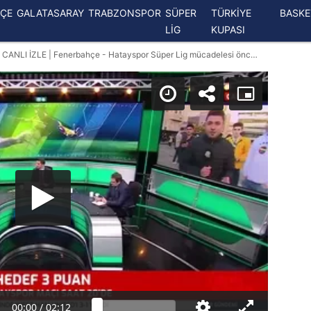
ÇE
GALATASARAY
TRABZONSPOR
SÜPER
TÜRKİYE
BASK
LİG
KUPASI
FENERBAHÇE - HATAYSPOR MAÇI CANLI İZLE | Fenerbahçe - Hatayspor Süper Lig mücadelesi öncesi son durum! Karşılaşma ne zaman? Hangi kanalda? Saat kaçta?
00:00
/
02:12