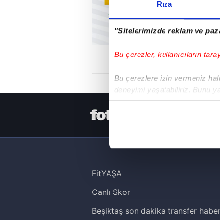
Rıza
"Sitelerimizde reklam ve paza
Bu çerezler, kullanıcıların tara
Bu çerezlere izin vermeniz halin
deneyimi yaşatabiliriz. Bunu y
içerikleri sunabilmek adına el
HER YERDE
noktasında tek gelir kalemimiz 
Her halükârda, kullanıcılar, bu 
Sizlere daha iyi bir hizmet sun
çerezler vasıtasıyla çeşitli kiş
FitYAŞA
amacıyla kullanılmaktadır. Diğer
Canlı Skor
reklam/pazarlama faaliyetlerinin
Beşiktaş son dakika transfer haber
Çerezlere ilişkin tercihlerinizi 