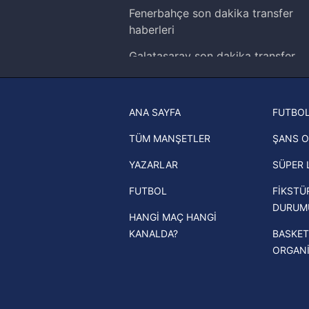
Fenerbahçe son dakika transfer
butonuna tıklayabilir,
Çerez Bi
haberleri
6698 sayılı Kişisel Verilerin 
Galatasaray son dakika transfer
mevzuata uygun olarak kullanılan
haberleri
Trabzonspor son dakika transfer
ANA SAYFA
FUTBOL
haberleri
TÜM MANŞETLER
ŞANS O
Trendyol Süper Lig haberleri
YAZARLAR
SÜPER 
Ziraat Türkiye Kupası haberleri
FUTBOL
FİKSTÜ
UEFA Şampiyonlar Ligi haberleri
DURUM
HANGİ MAÇ HANGİ
UEFA Avrupa Ligi haberleri
KANALDA?
BASKET
UEFA Konferans Ligi haberleri
ORGAN