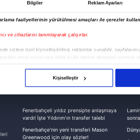
Bilgiler
Reklam Ayarları
rlama faaliyetlerinin yürütülmesi amaçları ile çerezler kullan
yıcı ve cihazlarını tanımlayarak çalışırlar.
de sizlere özel kişiselleştirilmiş reklamlar sunabilir, sayfalarım
aparken amacımızın size daha iyi bir reklam deneyimi sunmak ol
imizden gelen çabayı gösterdiğimizi ve bu noktada, reklamların ma
!
olduğunu sizlere hatırlatmak isteriz.
Kişiselleştir
iPhone
Android
iPad
Facebook
X
NSosyal
çerezlere izin vermedikleri takdirde, kullanıcılara hedefli reklaml
abilmek için İnternet Sitemizde kendimize ve üçüncü kişilere ait 
isel verileriniz işlenmekte olup gerekli olan çerezler bilgi toplum
Fenerbahçeli yıldız prensipte anlaşmaya
Lamin
 çerezler, sitemizin daha işlevsel kılınması ve kişiselleştirilmes
vardı! İşte Yıldırım'ın transfer talebi
sonra
 yapılması, amaçlarıyla sınırlı olarak açık rızanız dahilinde kulla
Fenerbahçe'nin yeni transferi Mason
Dünya
leri
Greenwood için olay sözler!
aşağıda yer alan panel vasıtasıyla belirleyebilirsiniz. Çerezlere iliş