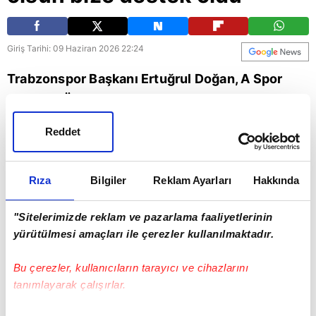
Giriş Tarihi: 09 Haziran 2026 22:24
Trabzonspor Başkanı Ertuğrul Doğan, A Spor
Gündem Özel programına konuk olarak Başkan
Recep Tayyip Erdoğan'a katkıları için teşekkür
Reddet
etti.
Spor
Trabzonspor
Recep Tayyip Erdoğan
Rıza
Bilgiler
Reklam Ayarları
Hakkında
"Sitelerimizde reklam ve pazarlama faaliyetlerinin
yürütülmesi amaçları ile çerezler kullanılmaktadır.
Bu çerezler, kullanıcıların tarayıcı ve cihazlarını
tanımlayarak çalışırlar.