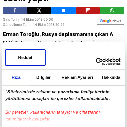
Giriş Tarihi: 14 Ekim 2018 00:00
Güncelleme Tarihi: 14 Ekim 2018 20:22
Erman Toroğlu, Rusya deplasmanına çıkan A
Milli Takım'ın ilk yarıdaki net gol pozisyonunu
yorumladı. Hakan Çalhanoğlu'nun ceza sahasına
Reddet
aktaramadığı pozisyonla ilgili konuşan Toroğlu
"Milan'lı arkadaş eveledi geveledi cacık yaptı,
sonrasında da pozisyon zaten cacık oldu" dedi.
Rıza
Bilgiler
Reklam Ayarları
Hakkında
"Sitelerimizde reklam ve pazarlama faaliyetlerinin
yürütülmesi amaçları ile çerezler kullanılmaktadır.
Bu çerezler, kullanıcıların tarayıcı ve cihazlarını
tanımlayarak çalışırlar.